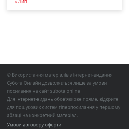
« Лип
© Використання матеріалів з інтернет-видання
Субота Онлайн дозволяється лише за умови
посилання на сайт subota.online
Для інтернет-видань обов’язкове пряме, відкрите
для пошукових систем гіперпосилання у першому
абзаці на конкретний матеріал.
Умови договору оферти