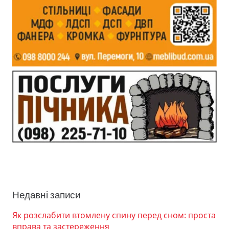
Недавні записи
Як розслабити втомлену спину перед сном: проста
вправа та застереження