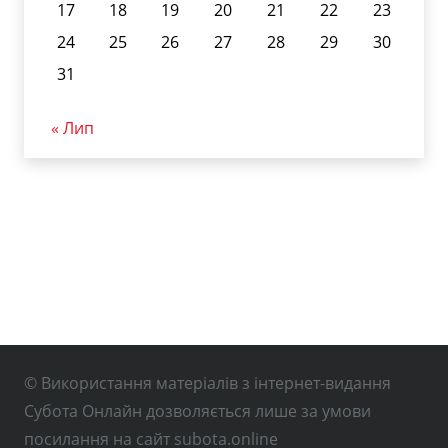
17
18
19
20
21
22
23
24
25
26
27
28
29
30
31
« Лип
© Використання матеріалів з інтернет-видання
Субота Онлайн дозволяється лише за умови
посилання на сайт subota.online