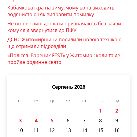
Кабачкова ікра на зиму: чому вона виходить
водянистою і як виправити помилку
Не всі пенсійні доплати призначають без заяви:
кому слід звернутися до ПФУ
ДСНС Житомирщини посилили новою технікою:
що отримали підрозділи
«Полісся. Вареник FEST» у Житомирі: коли та де
пройде родинне свято
Серпень 2026
Пн
Вт
Ср
Чт
Пт
Сб
Нд
1
2
3
4
5
6
7
8
9
10
11
12
13
14
15
16