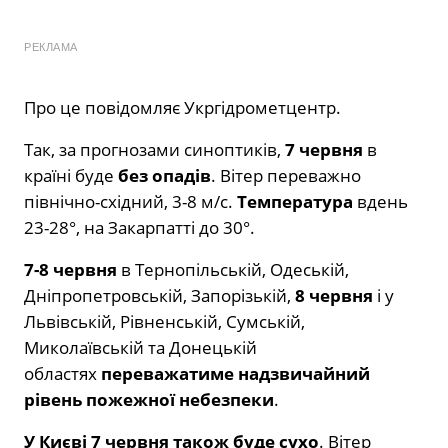
РЕКЛАМА
Про це повідомляє Укргідрометцентр.
Так, за прогнозами синоптиків,
7 червня
в
країні буде
без опадів
. Вітер переважно
північно-східний, 3-8 м/с.
Температура
вдень
23-28°, на Закарпатті до 30°.
7-8 червня
в Тернопільській, Одеській,
Дніпропетровській, Запорізькій,
8 червня
і у
Львівській, Рівненській, Сумській,
Миколаївській та Донецькій
областях
переважатиме надзвичайний
рівень пожежної небезпеки
.
У Києві 7 червня також буде сухо
. Вітер