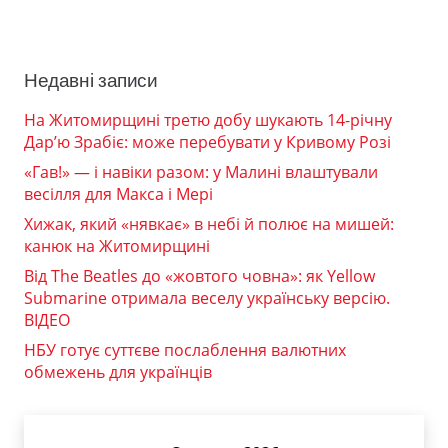
Недавні записи
На Житомирщині третю добу шукають 14-річну
Дар’ю Зрабіє: може перебувати у Кривому Розі
«Гав!» — і навіки разом: у Малині влаштували
весілля для Макса і Мері
Хижак, який «нявкає» в небі й полює на мишей:
канюк на Житомирщині
Від The Beatles до «жовтого човна»: як Yellow
Submarine отримала веселу українську версію.
ВІДЕО
НБУ готує суттєве послаблення валютних
обмежень для українців