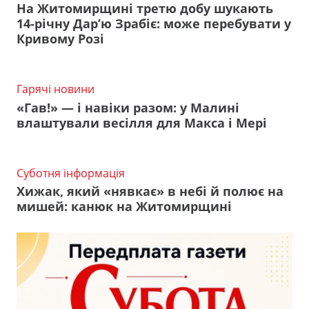
На Житомирщині третю добу шукають
14-річну Дар’ю Зрабіє: може перебувати у
Кривому Розі
Гарячі новини
«Гав!» — і навіки разом: у Малині
влаштували весілля для Макса і Мері
Суботня інформація
Хижак, який «нявкає» в небі й полює на
мишей: канюк на Житомирщині