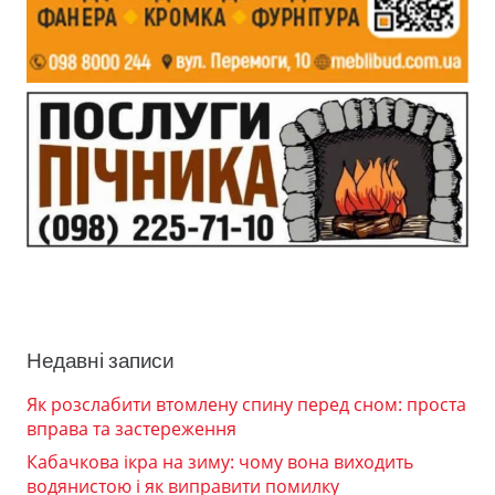
Недавні записи
Як розслабити втомлену спину перед сном: проста
вправа та застереження
Кабачкова ікра на зиму: чому вона виходить
водянистою і як виправити помилку