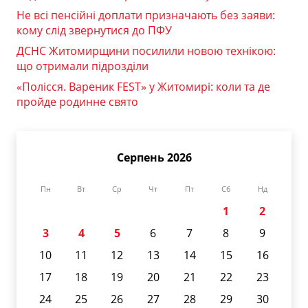
Не всі пенсійні доплати призначають без заяви:
кому слід звернутися до ПФУ
ДСНС Житомирщини посилили новою технікою:
що отримали підрозділи
«Полісся. Вареник FEST» у Житомирі: коли та де
пройде родинне свято
Серпень 2026
Пн
Вт
Ср
Чт
Пт
Сб
Нд
1
2
3
4
5
6
7
8
9
10
11
12
13
14
15
16
17
18
19
20
21
22
23
24
25
26
27
28
29
30