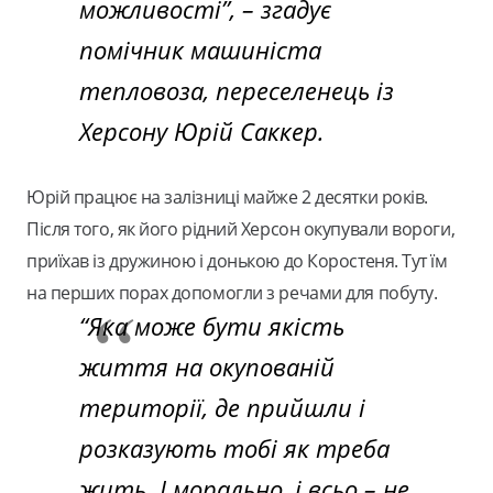
можливості”,
– згадує
помічник машиніста
тепловоза, переселенець із
Херсону Юрій Саккер.
Юрій працює на залізниці майже 2 десятки років.
Після того, як його рідний Херсон окупували вороги,
приїхав із дружиною і донькою до Коростеня. Тут їм
на перших порах допомогли з речами для побуту.
“Яка може бути якість
життя на окупованій
території, де прийшли і
розказують тобі як треба
жить. І морально, і всьо – не