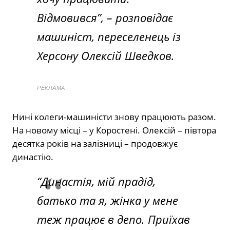
Відмовився”
, – розповідає
машиніст, переселенець із
Херсону Олексій Шведков.
РЕКЛАМА
Нині колеги-машиністи знову працюють разом.
На новому місці – у Коростені. Олексій – півтора
десятка років на залізниці – продовжує
династію.
“Династія, мій прадід,
батько та я, жінка у мене
теж працює в депо. Приїхав