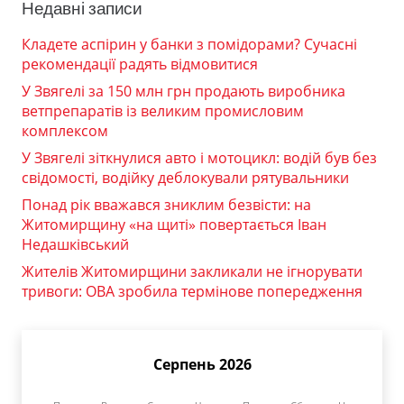
Недавні записи
Кладете аспірин у банки з помідорами? Сучасні
рекомендації радять відмовитися
У Звягелі за 150 млн грн продають виробника
ветпрепаратів із великим промисловим
комплексом
У Звягелі зіткнулися авто і мотоцикл: водій був без
свідомості, водійку деблокували рятувальники
Понад рік вважався зниклим безвісти: на
Житомирщину «на щиті» повертається Іван
Недашківський
Жителів Житомирщини закликали не ігнорувати
тривоги: ОВА зробила термінове попередження
Серпень 2026