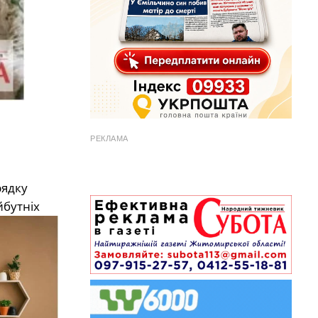
РЕКЛАМА
рядку
йбутніх