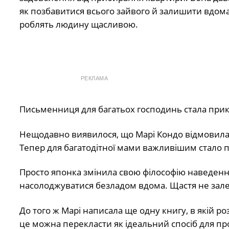
як позбавитися всього зайвого й залишити вдома т
роблять людину щасливою.
РЕКЛАМА
Письменниця для багатьох господинь стала прик
Нещодавно виявилося, що Марі Кондо відмовилася
Тепер для багатодітної мами важливішим стало п
Просто японка змінила свою філософію наведення
насолоджуватися безладом вдома. Щастя не залеж
До того ж Марі написала ще одну книгу, в якій р
це можна перекласти як ідеальний спосіб для пр