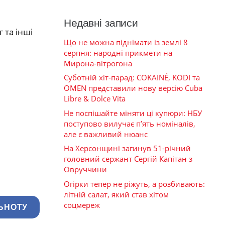
Недавні записи
 та інші
Що не можна піднімати із землі 8
серпня: народні прикмети на
Мирона-вітрогона
Суботній хіт-парад: COKAINÉ, KODI та
OMEN представили нову версію Cuba
Libre & Dolce Vita
Не поспішайте міняти ці купюри: НБУ
поступово вилучає п’ять номіналів,
але є важливий нюанс
На Херсонщині загинув 51-річний
головний сержант Сергій Капітан з
Овруччини
Огірки тепер не ріжуть, а розбивають:
літній салат, який став хітом
соцмереж
ЬНОТУ