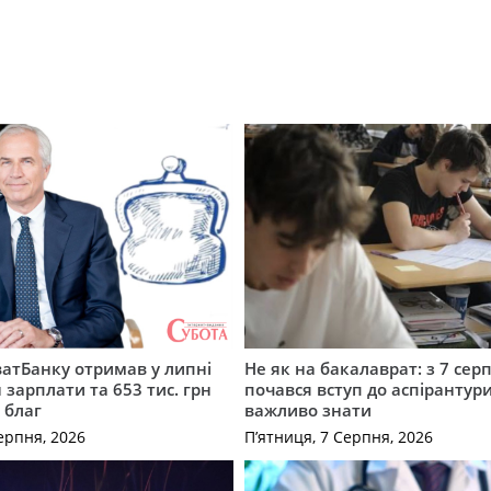
атБанку отримав у липні
Не як на бакалаврат: з 7 сер
 зарплати та 653 тис. грн
почався вступ до аспірантур
 благ
важливо знати
ерпня, 2026
П’ятниця, 7 Серпня, 2026