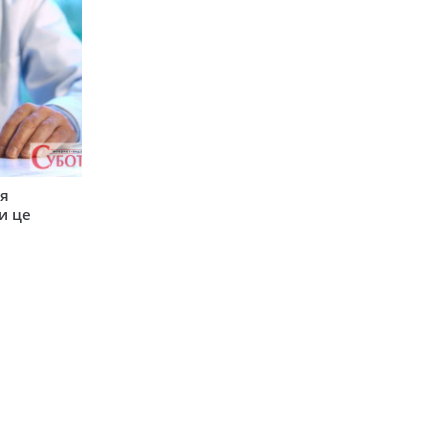
ся
и це