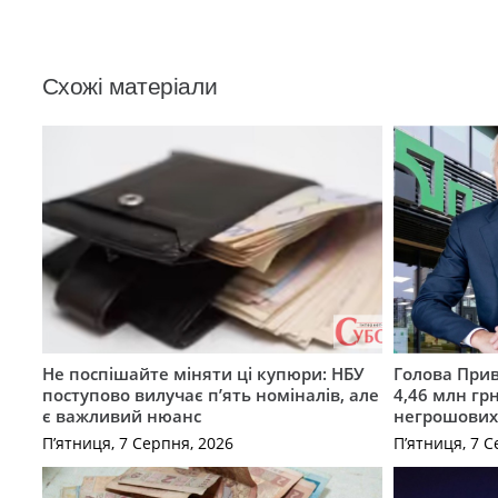
Схожі матеріали
Не поспішайте міняти ці купюри: НБУ
Голова Прив
поступово вилучає п’ять номіналів, але
4,46 млн грн
є важливий нюанс
негрошових
П’ятниця, 7 Серпня, 2026
П’ятниця, 7 С