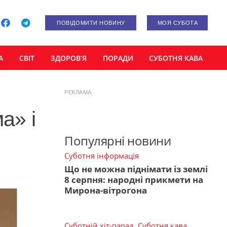
ПОВІДОМИТИ НОВИНУ
МОЯ СУБОТА
А
СВІТ
ЗДОРОВ’Я
ПОРАДИ
СУБОТНЯ КАВА
РЕКЛАМА
а» і
Популярні новини
Суботня інформація
Що не можна піднімати із землі
8 серпня: народні прикмети на
Мирона-вітрогона
Суботній хіт-парад
,
Суботня кава