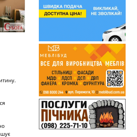
итину.
ся
но
ошує