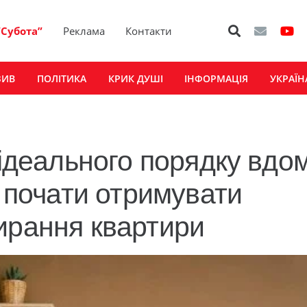
“Субота”
Реклама
Контакти
ЗИВ
ПОЛІТИКА
КРИК ДУШІ
ІНФОРМАЦІЯ
УКРАЇН
 ідеального порядку вдом
к почати отримувати
ирання квартири