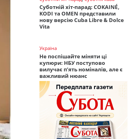
Суботній хіт-парад: COKAINÉ,
KODI та OMEN представили
нову версію Cuba Libre & Dolce
Vita
Україна
Не поспішайте міняти ці
купюри: НБУ поступово
вилучає п’ять номіналів, але є
важливий нюанс