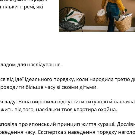
ільки ті речі, які
ладом для наслідування.
 від ідеї ідеального порядку, коли народила третю д
роводити більше часу зі своїми дітьми.
 ладу. Вона вирішила відпустити ситуацію й навчила
ить від того, наскільки твоя квартира охайна.
озповіла про японський принцип життя кураші. Дослів
оведення часу. Експертка з наведення порядку нагол