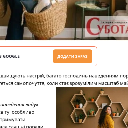
В GOOGLE
ДОДАТИ ЗАРАЗ
підвищують настрій, багато господинь наведенням по
ується самопочуття, коли стає зрозумілим масштаб ма
наведення ладу»
віту, особливо
 отримувати
ала слушні поради,