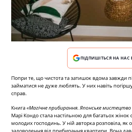
ПІДПИШІТЬСЯ НА НАС 
Попри те, що чистота та затишок вдома завжди 
займатися не дуже люблять. У них навіть погірш
справ.
Книга
«Магічне прибирання. Японське мистецтво 
Марі Кондо стала настільною для багатьох жінок с
молодих господинь. У ній авторка розповіла, як
задоволення від прибирання квартири. Вона дав