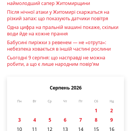
наймолодший сапер Житомирщини
Після нічної атаки у Житомирі скаржаться на
різкий запах: що показують датчики повітря
Одна цифра на пральній машині покаже, скільки
води йде на кожне прання
Бабусині пиріжки з ревенем — не «отрута»:
небезпека ховається в іншій частині рослини
Сьогодні 9 серпня: що насправді не можна
робити, а що є лише народним повір’ям
Серпень 2026
Пн
Вт
Ср
Чт
Пт
Сб
Нд
1
2
3
4
5
6
7
8
9
10
11
12
13
14
15
16