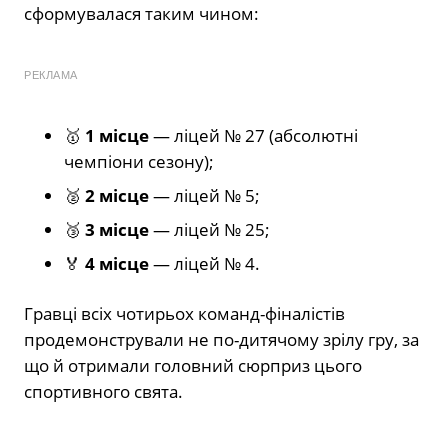
сформувалася таким чином:
РЕКЛАМА
🥇
1 місце
— ліцей № 27 (абсолютні
чемпіони сезону);
🥈
2 місце
— ліцей № 5;
🥉
3 місце
— ліцей № 25;
🏅
4 місце
— ліцей № 4.
Гравці всіх чотирьох команд-фіналістів
продемонстрували не по-дитячому зрілу гру, за
що й отримали головний сюрприз цього
спортивного свята.