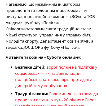
Нагадаємо, що незмінним ініціатором
проведення та головним інвестором ліги
виступає інвестиційна компанія «BGV» та ТОВ
Академія футболу «Полісся».
Співорганізаторами свята традиційно стали
міські структури: управління у справах сім’ї,
молоді та спорту, департамент освіти ЖМР, а
також СДЮСШОР з футболу «Полісся».
Читайте також на «Субота онлайн»:
Безпека дітей:
ворог полює на підлітків у
соцмережах — як на Звягельщині
поліцейські вчать школярів протидіяти
диверсійному вербуванню.
Траурні заходи:
Радомишльська громада
провела в останню путь 26-річного Героя
Олексія Харитончука, який два роки