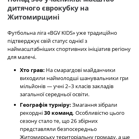
дитячого єврокубку на
Житомирщині
Футбольна ліга «BGV KIDS» уже традиційно
підтверджує свій статус однієї з
наймасштабніших спортивних ініціатив регіону
для малечі.
Хто грав:
На смарагдові майданчики
виходили наймолодші шанувальники гри
мільйонів — учні 2–3 класів закладів
загальної середньої освіти.
Географія турніру:
Змагання зібрали
рекордні
30 команд
. Особливістю цього
сезону стало те, що 26 збірних
представляли безпосередньо
Житомирську територіальну громаду, а ще