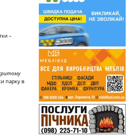
тки –
дкритому
и парку в