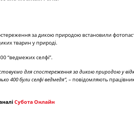
постереження за дикою природою встановили фотопас
диких тварин у природі.
400 “ведмежих селфі”.
истовуємо для спостереження за дикою природою у ві
ко 400 були селфі ведмедя”,
– повідомляють працівник
аналі
Субота Онлайн