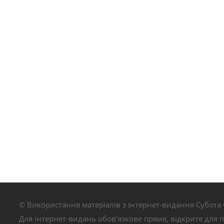
© Використання матеріалів з інтернет-видання Субота 
Для інтернет-видань обов’язкове пряме, відкрите для 