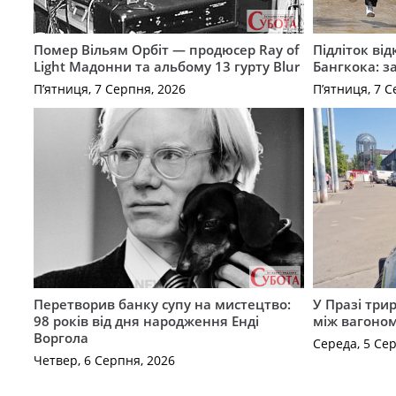
Помер Вільям Орбіт — продюсер Ray of
Підліток від
Light Мадонни та альбому 13 гурту Blur
Бангкока: з
П’ятниця, 7 Серпня, 2026
П’ятниця, 7 С
Перетворив банку супу на мистецтво:
У Празі три
98 років від дня народження Енді
між вагоно
Воргола
Середа, 5 Се
Четвер, 6 Серпня, 2026