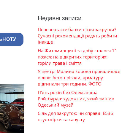
Недавні записи
Перевертаєте банки після закрутки?
Сучасні рекомендації радять робити
ЬНОТУ
інакше
На Житомирщині за добу сталося 11
пожеж на відкритих територіях:
горіли трава і сміття
У центрі Малина корова провалилася
в люк: бетон різали, арматуру
відгинали три години. ФОТО
П’ять років без Олександра
Ройтбурда: художник, який змінив
Одеський музей
Сіль для закруток: чи справді Е536
псує огірки та капусту