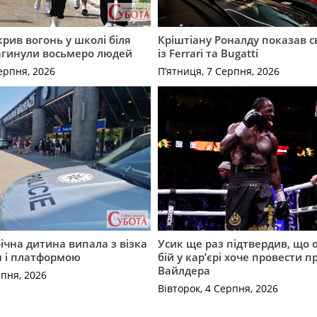
крив вогонь у школі біля
Кріштіану Роналду показав с
агинули восьмеро людей
із Ferrari та Bugatti
ерпня, 2026
П’ятниця, 7 Серпня, 2026
річна дитина випала з візка
Усик ще раз підтвердив, що 
м і платформою
бій у кар’єрі хоче провести п
Вайлдера
рпня, 2026
Вівторок, 4 Серпня, 2026