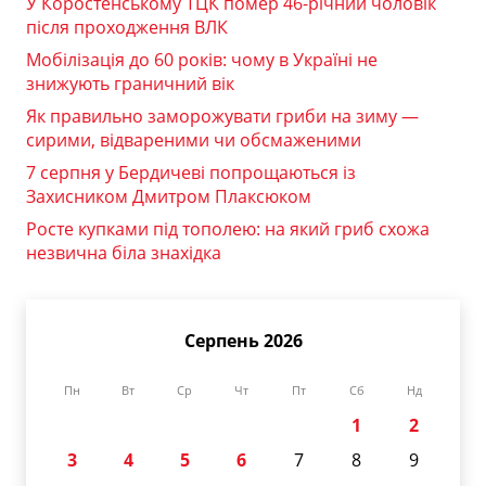
У Коростенському ТЦК помер 46-річний чоловік
після проходження ВЛК
Мобілізація до 60 років: чому в Україні не
знижують граничний вік
Як правильно заморожувати гриби на зиму —
сирими, відвареними чи обсмаженими
7 серпня у Бердичеві попрощаються із
Захисником Дмитром Плаксюком
Росте купками під тополею: на який гриб схожа
незвична біла знахідка
Серпень 2026
Пн
Вт
Ср
Чт
Пт
Сб
Нд
1
2
3
4
5
6
7
8
9