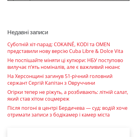
Недавні записи
Суботній хіт-парад: COKAINÉ, KODI та OMEN
представили нову версію Cuba Libre & Dolce Vita
Не поспішайте міняти ці купюри: НБУ поступово
вилучає п’ять номіналів, але є важливий нюанс
На Херсонщині загинув 51-річний головний
сержант Сергій Капітан з Овруччини
Огірки тепер не ріжуть, а розбивають: літній салат,
який став хітом соцмереж
Після погоні в центрі Бердичева — суд: водій хоче
отримати записи з бодікамер і камер міста