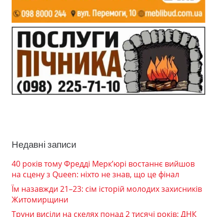
Недавні записи
40 років тому Фредді Мерк’юрі востаннє вийшов
на сцену з Queen: ніхто не знав, що це фінал
Їм назавжди 21–23: сім історій молодих захисників
Житомирщини
Труни висіли на скелях понад 2 тисячі років: ДНК