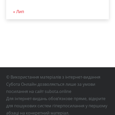
« Лип
© Використання матеріалів з інтернет-видання
Субота Онлайн дозволяється лише за умови
посилання на сайт subota.online
Для інтернет-видань обов’язкове пряме, відкрите
для пошукових систем гіперпосилання у першому
абзаці на конкретний матеріал.