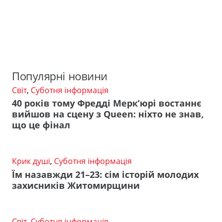
Популярні новини
Світ
,
Суботня інформація
40 років тому Фредді Мерк’юрі востаннє
вийшов на сцену з Queen: ніхто не знав,
що це фінал
Крик душі
,
Суботня інформація
Їм назавжди 21–23: сім історій молодих
захисників Житомирщини
Світ
,
Суботня інформація