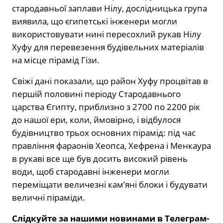
стародавньої заплави Нілу, дослідницька група
виявила, що єгипетські інженери могли
використовувати нині пересохлий рукав Нілу
Хуфу для перевезення будівельних матеріалів
на місце пірамід Гізи.
Свіжі дані показали, що район Хуфу процвітав в
першій половині періоду Стародавнього
царства Єгипту, приблизно з 2700 по 2200 рік
до нашої ери, коли, ймовірно, і відбулося
будівництво трьох основних пірамід: під час
правління фараонів Хеопса, Хефрена і Менкаура
в рукаві все ще був досить високий рівень
води, щоб стародавні інженери могли
переміщати величезні кам’яні блоки і будувати
величні піраміди.
Слідкуйте за нашими новинами в Телеграм-