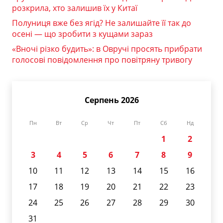
розкрила, хто залишив їх у Китаї
Полуниця вже без ягід? Не залишайте її так до
осені — що зробити з кущами зараз
«Вночі різко будить»: в Овручі просять прибрати
голосові повідомлення про повітряну тривогу
Серпень 2026
Пн
Вт
Ср
Чт
Пт
Сб
Нд
1
2
3
4
5
6
7
8
9
10
11
12
13
14
15
16
17
18
19
20
21
22
23
24
25
26
27
28
29
30
31