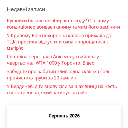
Недавні записи
Рушники більше не вбирають воду? Ось чому
кондиціонер вбиває тканину та чим його замінити
У Кривому Розі похоронна колона приїхала до
ТЦК: просили відпустити сина попрощатися з
матір’ю
Світоліна переграла Анісімову і вийшла у
чвертьфінал WTA 1000 у Торонто. Відео
Забудьте про забитий злив: одна склянка солі
прочистить труби за 20 хвилин
У Бердичеві діти знову сіли за шахівниці на честь
свого тренера, який загинув на війні
Серпень 2026