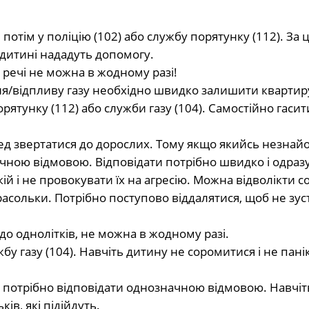
отім у поліцію (102) або службу порятунку (112). За 
 дитині нададуть допомогу.
 речі не можна в жодному разі!
ня/відпливу газу необхідно швидко залишити квартир
рятунку (112) або служби газу (104). Самостійно гаси
ед звертатися до дорослих. Тому якщо якийсь незна
чною відмовою. Відповідати потрібно швидко і одразу 
ій і не провокувати їх на агресію. Можна відволікти с
сольки. Потрібно поступово віддалятися, щоб не зус
до однолітків, не можна в жодному разі.
бу газу (104). Навчіть дитину не соромитися і не пан
и потрібно відповідати однозначною відмовою. Навчіт
ків, які підійдуть.