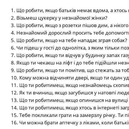
1. Що робити, якщо батьків немає вдома, а хтось
2. Візьмеш цукерку у незнайомої жінки?
3. Що робити, якщо з розетки пішов дим, а ніког
4. Незнайомий дорослий просить тебе допомог
5. Що робити, якщо на тебе нападає зграя собак?
6. Чи підеш у гості до однолітка, з яким тільки п
7. Що робити, якщо ти відчув у будинку запах газ
8. Якщо ти чекаєш на ліфт і до тебе підійшли нез
9. Що робити, якщо ти помітив, що стежать за то
10. Кому можна відчиняти двері, якщо ти один у
11. Що ти робитимеш, якщо незнайомець схопив т
12. Як ти вчиниш, якщо загубишся у натовпі люд
13. Що ти робитимеш, якщо опинишся на вулиці п
14. Що ти робитимеш, якщо хтось в інтернеті заг
15. Тебе покликали грати на замерзлу річку. Ти п
16. Чи можна брати аптечку з ліками, коли батьк