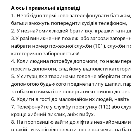
А ось і правильні відповіді
1. Необхідно терміново зателефонувати батькам, п
батьки зможуть попередити сусідів телефоном, і
2. У незнайомих людей брати їжу, іграшки та інші
3.У разі виникнення пожежі або загрози загорян
набрати номер пожежної служби (101), служби по
категорично забороняється!
4. Коли людина потребує допомоги, то насампер
просить допомоги, слід йому відповісти категори
5. У ситуаціях з тваринами головне зберігати спок
допомогою будь-якого предмета типу шапки, пара
з собакою очима і не повертатися спиною до неї.
6. Ходити в гості до малознайомих людей, навіть 
7. Телефонуйте у службу порятунку (112) або служ
краще хибний виклик, аніж вибух.
8. На пропозицію зайти до ліфта з незнайомцям
в такій ситуації відповідати, що вона чекає на бать