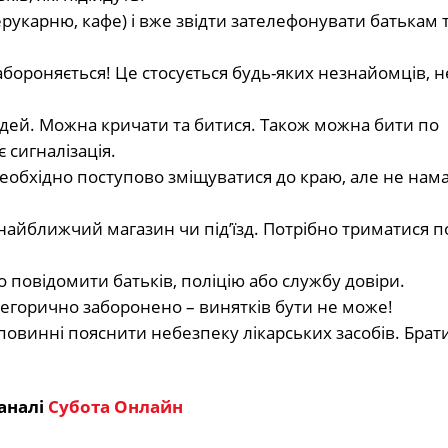
ерукарню, кафе) і вже звідти зателефонувати батькам 
бороняється! Це стосується будь-яких незнайомців, 
дей. Можна кричати та битися. Також можна бити по
 сигналізація.
і необхідно поступово зміщуватися до краю, але не нам
найближчий магазин чи під’їзд. Потрібно триматися по
о повідомити батьків, поліцію або службу довіри.
атегорично заборонено – винятків бути не може!
овинні пояснити небезпеку лікарських засобів. Брати
аналі
Субота Онлайн