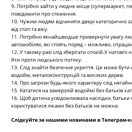
9. Потрібно зайти у людне місце (супермаркет, п
повідомити про стеження.
10. Чужим людям відчиняти двері категорично за
від статі та віку.
11. Потрібно якнайшвидше привернути увагу лю
автомобілях, які стоять поряд – можливо, спрацює
12. У такому разі слід зберігати спокій.У натовп
йти проти людського потоку.
13. Слід знайти безпечне укриття. Це може бути 
водойм, металоконструкцій та високих дерев.
14. Про загрози будь-якого характеру слід негайн
15. Кататися на замерзлій водоймі без батьків к
16. Щоб дитина усвідомлювала наслідки, батьки п
користуватися ліками без батьків не можна.
Слідкуйте за нашими новинами в Телеграм-к