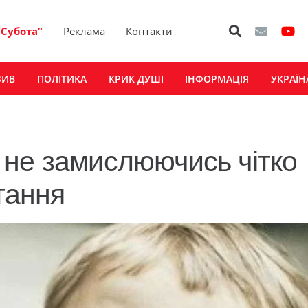
“Субота”
Реклама
Контакти
ЗИВ
ПОЛІТИКА
КРИК ДУШІ
ІНФОРМАЦІЯ
УКРАЇН
 не замислюючись чітко
итання