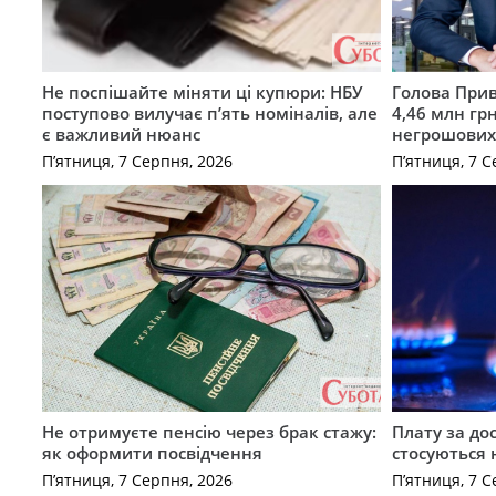
Не поспішайте міняти ці купюри: НБУ
Голова Прив
поступово вилучає п’ять номіналів, але
4,46 млн грн
є важливий нюанс
негрошових
П’ятниця, 7 Серпня, 2026
П’ятниця, 7 С
Не отримуєте пенсію через брак стажу:
Плату за до
як оформити посвідчення
стосуються 
П’ятниця, 7 Серпня, 2026
П’ятниця, 7 С