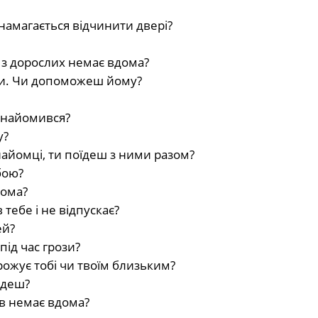
 намагається відчинити двері?
о з дорослих немає вдома?
ти. Чи допоможеш йому?
ознайомився?
у?
найомці, ти поїдеш з ними разом?
бою?
дома?
ебе і не відпускає?
ей?
ід час грози?
рожує тобі чи твоїм близьким?
ідеш?
ів немає вдома?