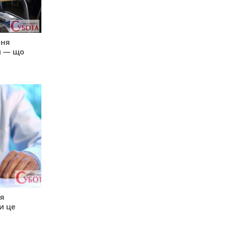
пня
и — що
ся
и це