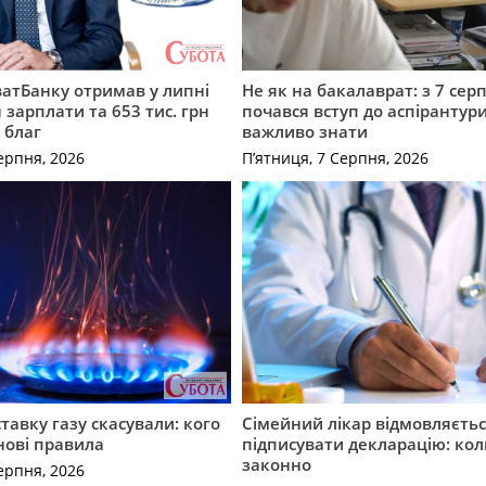
атБанку отримав у липні
Не як на бакалаврат: з 7 сер
 зарплати та 653 тис. грн
почався вступ до аспірантур
 благ
важливо знати
ерпня, 2026
П’ятниця, 7 Серпня, 2026
ставку газу скасували: кого
Сімейний лікар відмовляєть
нові правила
підписувати декларацію: кол
законно
ерпня, 2026