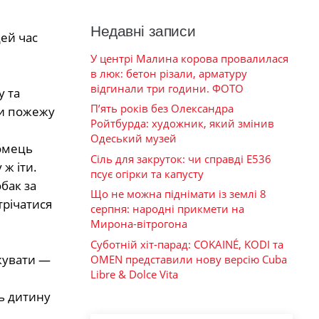
Недавні записи
цей час
У центрі Малина корова провалилася
в люк: бетон різали, арматуру
відгинали три години. ФОТО
у та
П’ять років без Олександра
ти пожежу
Ройтбурда: художник, який змінив
Одеський музей
йомець
Сіль для закруток: чи справді Е536
ж іти.
псує огірки та капусту
обак за
Що не можна піднімати із землі 8
трічатися
серпня: народні прикмети на
Мирона-вітрогона
Суботній хіт-парад: COKAINÉ, KODI та
ікувати —
OMEN представили нову версію Cuba
Libre & Dolce Vita
ь дитину