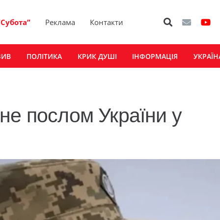
“Субота”
Реклама
Контакти
ЗИВ
ПОЛІТИКА
КРИК ДУШІ
ІНФОРМАЦІЯ
УКРАЇН
не послом України у