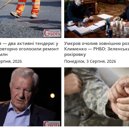
 — два активні тендери: у
Умєров очолив зовнішню роз
повторно оголосили ремонт
Клименко — РНБО: Зеленськ
 млн
рокіровку
ерпня, 2026
Понеділок, 3 Серпня, 2026