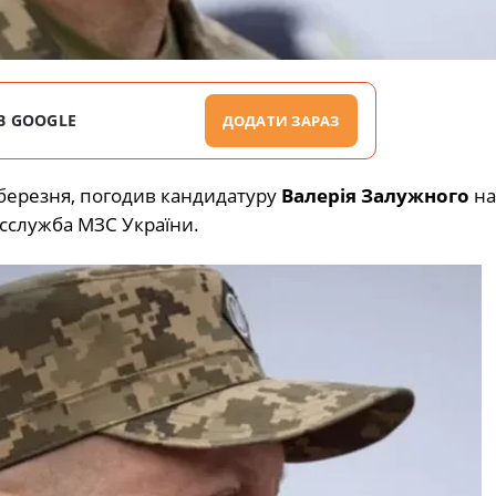
В GOOGLE
ДОДАТИ ЗАРАЗ
 березня, погодив кандидатуру
Валерія Залужного
на
есслужба МЗС України.