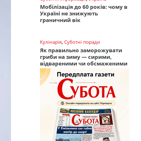
Мобілізація до 60 років: чому в
Україні не знижують
граничний вік
Кулінарія
,
Суботні поради
Як правильно заморожувати
гриби на зиму — сирими,
відвареними чи обсмаженими