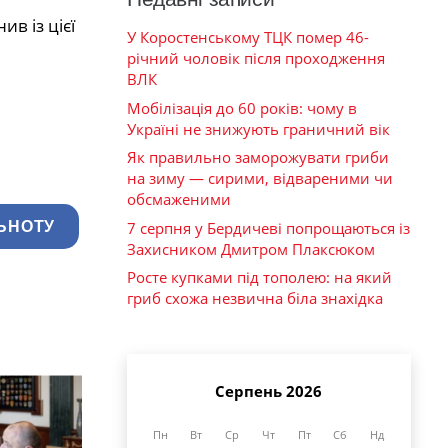
в із цієї
У Коростенському ТЦК помер 46-
річний чоловік після проходження
ВЛК
Мобілізація до 60 років: чому в
Україні не знижують граничний вік
Як правильно заморожувати гриби
на зиму — сирими, відвареними чи
обсмаженими
ЬНОТУ
7 серпня у Бердичеві попрощаються із
Захисником Дмитром Плаксюком
Росте купками під тополею: на який
гриб схожа незвична біла знахідка
Серпень 2026
Пн
Вт
Ср
Чт
Пт
Сб
Нд