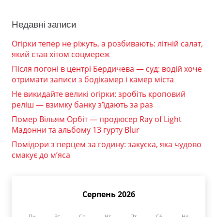
Недавні записи
Огірки тепер не ріжуть, а розбивають: літній салат,
який став хітом соцмереж
Після погоні в центрі Бердичева — суд: водій хоче
отримати записи з бодікамер і камер міста
Не викидайте великі огірки: зробіть кроповий
реліш — взимку банку з’їдають за раз
Помер Вільям Орбіт — продюсер Ray of Light
Мадонни та альбому 13 гурту Blur
Помідори з перцем за годину: закуска, яка чудово
смакує до м’яса
Серпень 2026
Пн
Вт
Ср
Чт
Пт
Сб
Нд