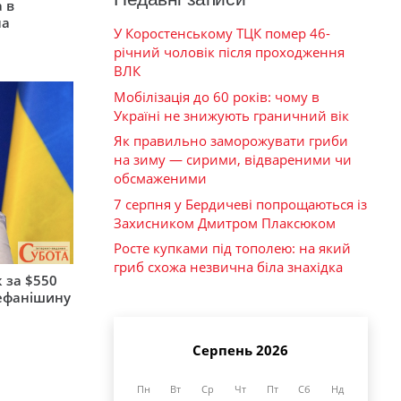
 в
на
У Коростенському ТЦК помер 46-
річний чоловік після проходження
ВЛК
Мобілізація до 60 років: чому в
Україні не знижують граничний вік
Як правильно заморожувати гриби
на зиму — сирими, відвареними чи
обсмаженими
7 серпня у Бердичеві попрощаються із
Захисником Дмитром Плаксюком
Росте купками під тополею: на який
гриб схожа незвична біла знахідка
 за $550
тефанішину
Серпень 2026
Пн
Вт
Ср
Чт
Пт
Сб
Нд