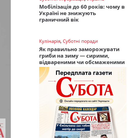
Мобілізація до 60 років: чому в
Україні не знижують
граничний вік
Кулінарія
,
Суботні поради
Як правильно заморожувати
гриби на зиму — сирими,
відвареними чи обсмаженими