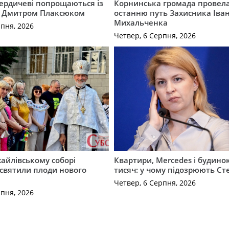
Бердичеві попрощаються із
Корнинська громада провела
 Дмитром Плаксюком
останню путь Захисника Іва
Михальченка
рпня, 2026
Четвер, 6 Серпня, 2026
айлівському соборі
Квартири, Mercedes і будинок
святили плоди нового
тисяч: у чому підозрюють С
Четвер, 6 Серпня, 2026
рпня, 2026