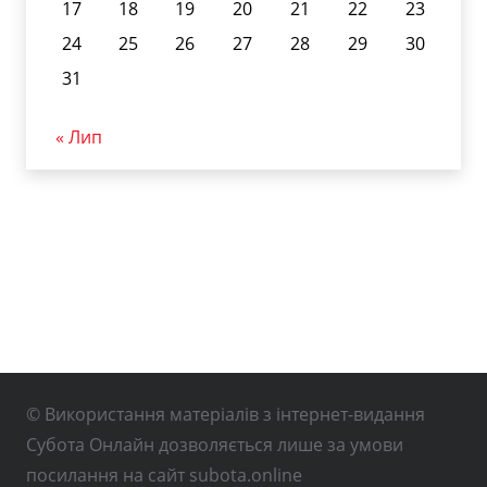
17
18
19
20
21
22
23
24
25
26
27
28
29
30
31
« Лип
© Використання матеріалів з інтернет-видання
Субота Онлайн дозволяється лише за умови
посилання на сайт subota.online