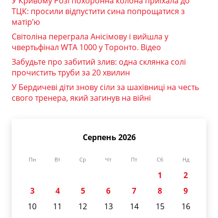
У Кривому Розі похоронна колона приїхала до
ТЦК: просили відпустити сина попрощатися з
матір’ю
Світоліна переграла Анісімову і вийшла у
чвертьфінал WTA 1000 у Торонто. Відео
Забудьте про забитий злив: одна склянка солі
прочистить труби за 20 хвилин
У Бердичеві діти знову сіли за шахівниці на честь
свого тренера, який загинув на війні
Серпень 2026
Пн
Вт
Ср
Чт
Пт
Сб
Нд
1
2
3
4
5
6
7
8
9
10
11
12
13
14
15
16