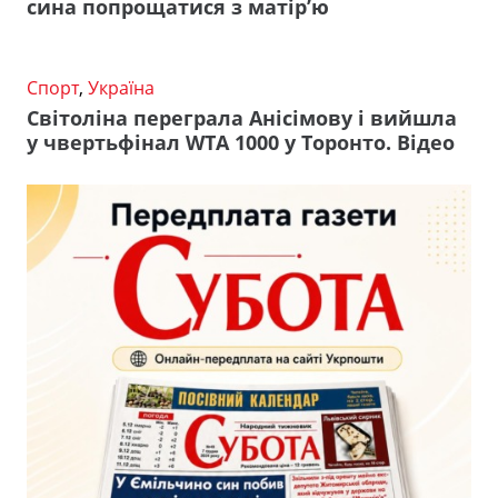
сина попрощатися з матір’ю
Спорт
,
Україна
Світоліна переграла Анісімову і вийшла
у чвертьфінал WTA 1000 у Торонто. Відео