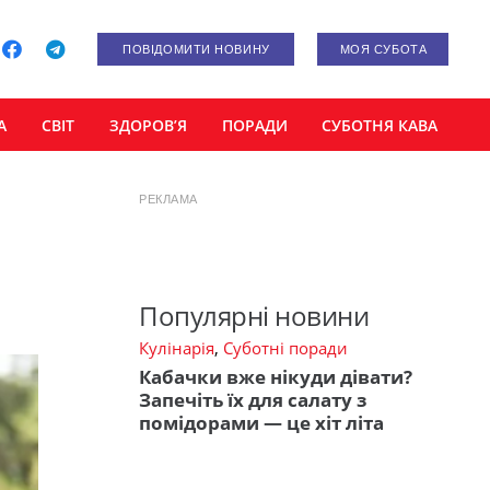
ПОВІДОМИТИ НОВИНУ
МОЯ СУБОТА
А
СВІТ
ЗДОРОВ’Я
ПОРАДИ
СУБОТНЯ КАВА
РЕКЛАМА
Популярні новини
Кулінарія
,
Суботні поради
Кабачки вже нікуди дівати?
Запечіть їх для салату з
помідорами — це хіт літа