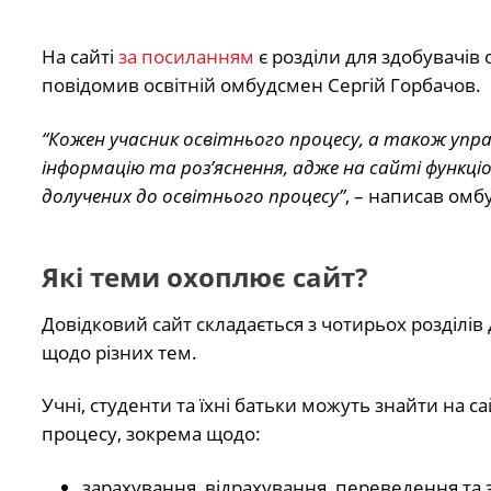
На сайті
за посиланням
є розділи для здобувачів о
повідомив освітній омбудсмен Сергій Горбачов.
“Кожен учасник освітнього процесу, а також упр
інформацію та роз’яснення, адже на сайті функціо
долучених до освітнього процесу”
, – написав омб
Які теми охоплює сайт?
Довідковий сайт складається з чотирьох розділів
щодо різних тем.
Учні, студенти та їхні батьки можуть знайти на с
процесу, зокрема щодо:
зарахування, відрахування, переведення та з