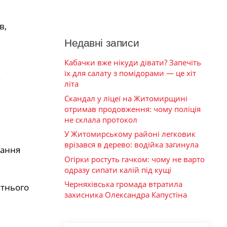
в,
Недавні записи
Кабачки вже нікуди дівати? Запечіть
їх для салату з помідорами — це хіт
,
літа
Скандал у ліцеї на Житомирщині
отримав продовження: чому поліція
не склала протокол
У Житомирському районі легковик
врізався в дерево: водійка загинула
тання
Огірки ростуть гачком: чому не варто
одразу сипати калій під кущі
Черняхівська громада втратила
ітнього
захисника Олександра Капустіна