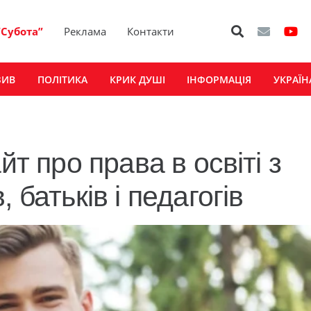
“Субота”
Реклама
Контакти
ЗИВ
ПОЛІТИКА
КРИК ДУШІ
ІНФОРМАЦІЯ
УКРАЇН
йт про права в освіті з
 батьків і педагогів