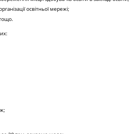
рганізації освітньої мережі;
 тощо.
их:
ж;