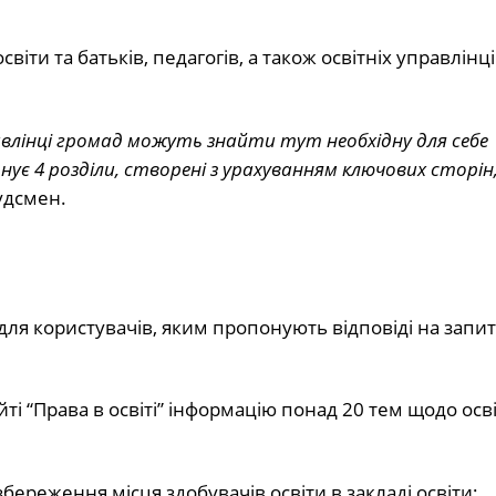
світи та батьків, педагогів, а також освітніх управлінці
авлінці громад можуть знайти тут необхідну для себе
нує 4 розділи, створені з урахуванням ключових сторін
удсмен.
 для користувачів, яким пропонують відповіді на запи
айті “Права в освіті” інформацію понад 20 тем щодо осв
береження місця здобувачів освіти в закладі освіти;