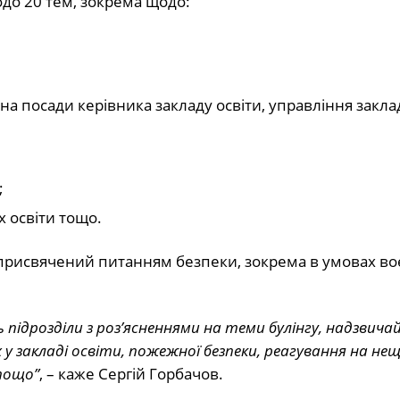
щодо 20 тем, зокрема щодо:
 на посади керівника закладу освіти, управління закл
;
х освіти тощо.
присвячений питанням безпеки, зокрема в умовах во
 підрозділи з роз’ясненнями на теми булінгу, надзвича
у закладі освіти, пожежної безпеки, реагування на нещ
тощо”
, – каже Сергій Горбачов.