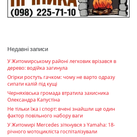
Недавні записи
У Житомирському районі легковик врізався в
дерево: водійка загинула
Огірки ростуть гачком: чому не варто одразу
сипати калій під кущі
Черняхівська громада втратила захисника
Олександра Капустіна
Не тільки їжа і спорт: вчені знайшли ще один
фактор повільного набору ваги
У Житомирі Mercedes зіткнувся з Yamaha: 18-
річного мотоцикліста госпіталізували