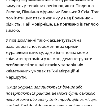
зимують у тепліших регіонах, як-от Південна
Європа, Північна Африка чи Близький Схід. Тож
помітити цих птахів узимку у над Волинню –
рідкість. Найімовірніше, це пов’язано із теплою
зимою.
У повідомленні також акцентується на
важливості спостереження за сірими
журавлями взимку, адже їхня поява може
свідчити про зміни у кліматі, демонструвати
особливості зимівлі птахів у теперішніх
кліматичних умовах та їхні міграційні
маршрути.
“Якщо журавлі залишаються довше або
повертаються раніше, це може бути ознакою
теплої зими або змін у їхніх традиційних місцях
зимівлі. Такі дані допомагають орнітологам