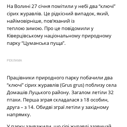
На Волині 27 січня помітили у небі два “ключі”
сірих журавлів. Це рідкісний випадок, який,
найімовірніше, пов’язаний із
теплою зимою. Про це
повідомили
у
Ківерцівському національному природному
парку “Цуманська пуща”.
РЕКЛАМА
Працівники природного парку побачили два
“ключі” сірих журавлів (Grus grus) поблизу села
Домашів Луцького району. Загалом летіли 32
птахи. Перша зграя складалася з 18 особин,
друга – з 14. Обидві зграї летіли у західному
напрямку.
У парку зауважили, що сірі журавлі зазвичай