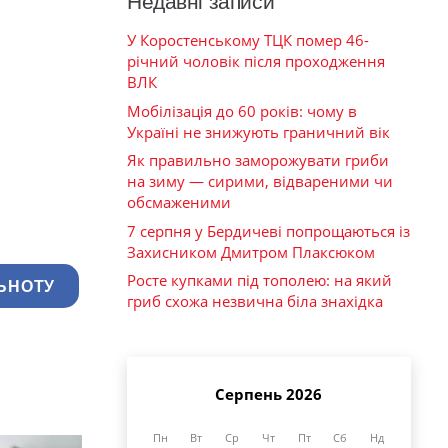
Недавні записи
У Коростенському ТЦК помер 46-
річний чоловік після проходження
ВЛК
Мобілізація до 60 років: чому в
Україні не знижують граничний вік
Як правильно заморожувати гриби
на зиму — сирими, відвареними чи
обсмаженими
7 серпня у Бердичеві попрощаються із
Захисником Дмитром Плаксюком
Росте купками під тополею: на який
ЬНОТУ
гриб схожа незвична біла знахідка
Серпень 2026
Пн
Вт
Ср
Чт
Пт
Сб
Нд