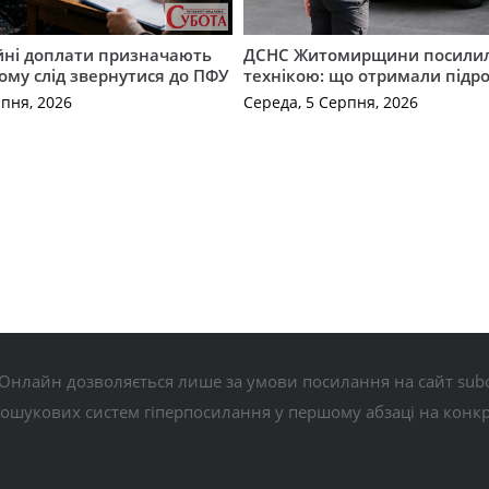
ійні доплати призначають
ДСНС Житомирщини посили
кому слід звернутися до ПФУ
технікою: що отримали підро
рпня, 2026
Середа, 5 Серпня, 2026
Онлайн дозволяється лише за умови посилання на сайт subo
пошукових систем гіперпосилання у першому абзаці на конк