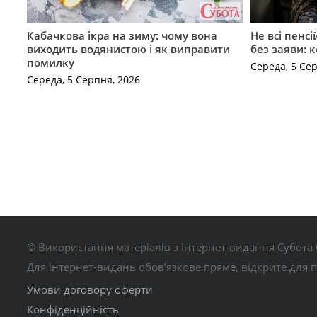
Кабачкова ікра на зиму: чому вона
Не всі пенс
виходить водянистою і як виправити
без заяви: 
помилку
Середа, 5 Се
Середа, 5 Серпня, 2026
© Використання матеріалів з інтернет-видання Субота 
Для інтернет-видань обов’язкове пряме, відкрите для 
Умови договору оферти
Конфіденційність