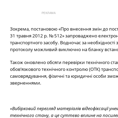
РЕКЛАМА
Зокрема, постановою «Про внесення змін до постан
31 травня 2012 р. № 512» запроваджено електро
транспортного засобу. Водночас за необхідності з
протоколу можливий виключно на бланку встановл
Також оновлено обсяги перевірки технічного ста
обовʼязкового технічного контролю (ОТК) трансп
самоврядування, фізичні та юридичні особи змож
зверненнями.
«Вибірковий перегляд матеріалів відеофіксації у
технічного стану, а це суттєво вплине на посиле