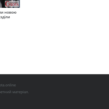
ли новою
зділи
ta.online
ретний матеріал.