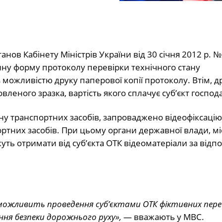
ов Кабінету Міністрів України від 30 січня 2012 р. № 
нну форму протоколу перевірки технічного стану
 можливістю друку паперової копії протоколу. Втім, д
еного зразка, вартість якого сплачує суб’єкт госпо
ну транспортних засобів, запроваджено відеофіксаці
ортних засобів. При цьому органи державної влади, м
уть отримати від суб’єкта ОТК відеоматеріали за відп
неможливить проведення суб’єктами ОТК фіктивних пере
ння безпеки дорожнього руху»,
— вважають у МВС.