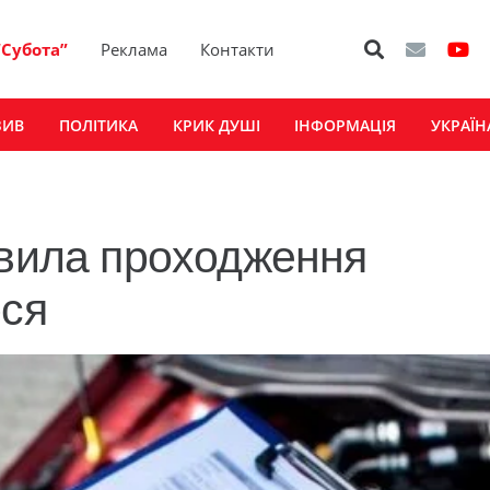
“Субота”
Реклама
Контакти
ЗИВ
ПОЛІТИКА
КРИК ДУШІ
ІНФОРМАЦІЯ
УКРАЇН
авила проходження
ося