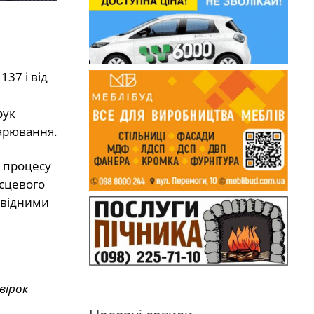
137 і від
рук
дарювання.
ю процесу
ісцевого
овідними
вірок