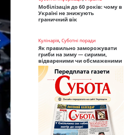
Мобілізація до 60 років: чому в
Україні не знижують
граничний вік
Кулінарія
,
Суботні поради
Як правильно заморожувати
гриби на зиму — сирими,
відвареними чи обсмаженими