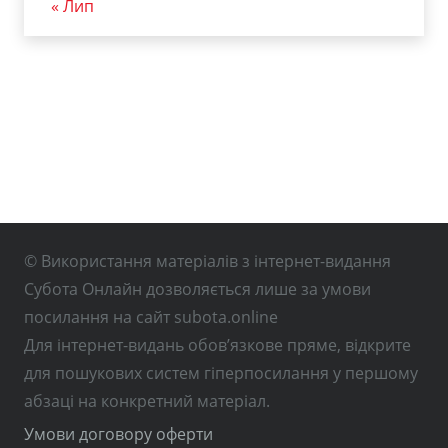
« Лип
© Використання матеріалів з інтернет-видання
Субота Онлайн дозволяється лише за умови
посилання на сайт subota.online
Для інтернет-видань обов’язкове пряме, відкрите
для пошукових систем гіперпосилання у першому
абзаці на конкретний матеріал.
Умови договору оферти