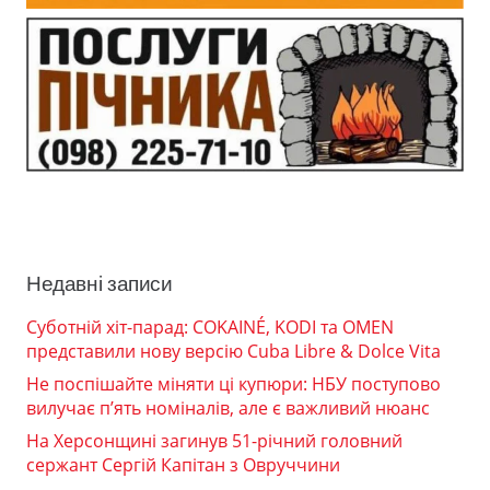
Недавні записи
Суботній хіт-парад: COKAINÉ, KODI та OMEN
представили нову версію Cuba Libre & Dolce Vita
Не поспішайте міняти ці купюри: НБУ поступово
вилучає п’ять номіналів, але є важливий нюанс
На Херсонщині загинув 51-річний головний
сержант Сергій Капітан з Овруччини