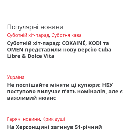
Популярні новини
Суботній хіт-парад
,
Суботня кава
Суботній хіт-парад: COKAINÉ, KODI та
OMEN представили нову версію Cuba
Libre & Dolce Vita
Україна
Не поспішайте міняти ці купюри: НБУ
поступово вилучає п’ять номіналів, але є
важливий нюанс
Гарячі новини
,
Крик душі
На Херсонщині загинув 51-річний