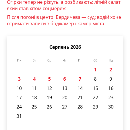
Огірки тепер не ріжуть, а розбивають: літній салат,
який став хітом соцмереж
Після погоні в центрі Бердичева — суд: водій хоче
отримати записи з бодікамер і камер міста
Серпень 2026
Пн
Вт
Ср
Чт
Пт
Сб
Нд
1
2
3
4
5
6
7
8
9
10
11
12
13
14
15
16
17
18
19
20
21
22
23
24
25
26
27
28
29
30
31