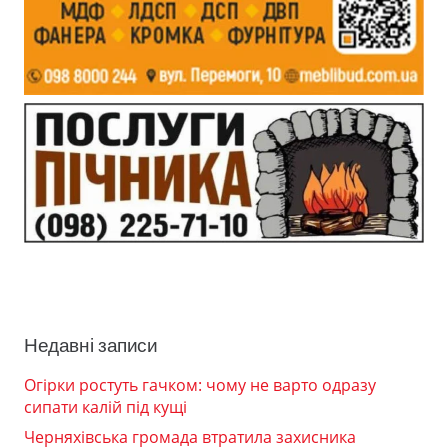
Недавні записи
Огірки ростуть гачком: чому не варто одразу
сипати калій під кущі
Черняхівська громада втратила захисника