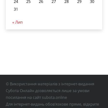
24
25
26
27
28
29
30
31
« Лип
© Використання матеріалів з інтернет-видання
Субота Онлайн дозволяється лише за умови
посилання на сайт subota.online
Для інтернет-видань обов’язкове пряме, відкрите