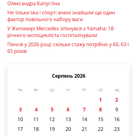
Олександра Капустіна
Не тільки їжа і спорт: вчені знайшли ще один
фактор повільного набору ваги
У Житомирі Mercedes зіткнувся з Yamaha: 18-
річного мотоцикліста госпіталізували
Пенсія у 2026 році: скільки стажу потрібно у 60, 63 і
65 років
Серпень 2026
Пн
Вт
Ср
Чт
Пт
Сб
Нд
1
2
3
4
5
6
7
8
9
10
11
12
13
14
15
16
17
18
19
20
21
22
23