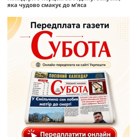
яка чудово смакує до м’яса