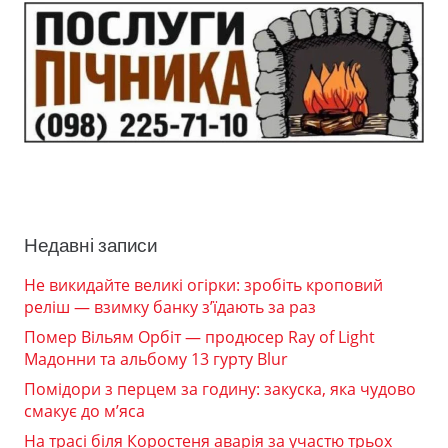
Недавні записи
Не викидайте великі огірки: зробіть кроповий
реліш — взимку банку з’їдають за раз
Помер Вільям Орбіт — продюсер Ray of Light
Мадонни та альбому 13 гурту Blur
Помідори з перцем за годину: закуска, яка чудово
смакує до м’яса
На трасі біля Коростеня аварія за участю трьох