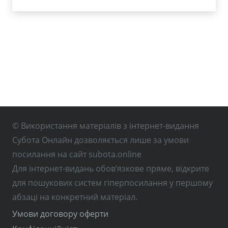
© Використання матеріалів з інтернет-видання
Субота Онлайн дозволяється лише за умови
посилання на сайт subota.online
Для інтернет-видань обов’язкове пряме, відкрите
для пошукових систем гіперпосилання у першому
абзаці на конкретний матеріал.
Умови договору оферти