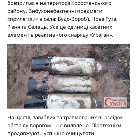
боєприпасів на території Коростенського
району. Вибухонебезпечні предмети
«прилетіли» в села: Будо-Вороб’ї, Нова Гута,
Різня та Селець. Усе це одиниці касетних
елементів реактивного снаряду «Ураган».
На щастя, загиблих та травмованих внаслідок
обстрілу ворогом – не виявлено. Піротехніки
продовжують успішно очищувати