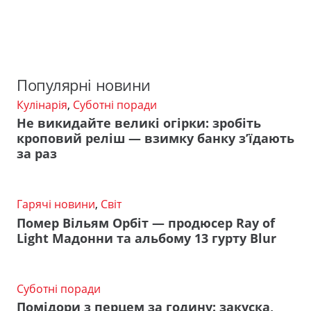
Популярні новини
Кулінарія
,
Суботні поради
Не викидайте великі огірки: зробіть
кроповий реліш — взимку банку з’їдають
за раз
Гарячі новини
,
Світ
Помер Вільям Орбіт — продюсер Ray of
Light Мадонни та альбому 13 гурту Blur
Суботні поради
Помідори з перцем за годину: закуска,