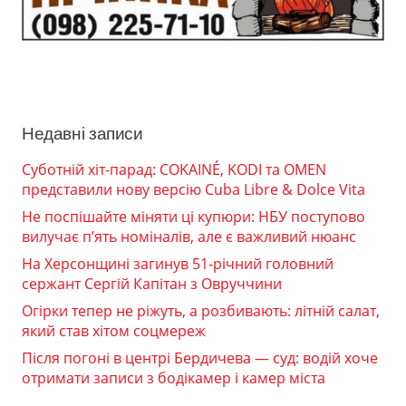
Недавні записи
Суботній хіт-парад: COKAINÉ, KODI та OMEN
представили нову версію Cuba Libre & Dolce Vita
Не поспішайте міняти ці купюри: НБУ поступово
вилучає п’ять номіналів, але є важливий нюанс
На Херсонщині загинув 51-річний головний
сержант Сергій Капітан з Овруччини
Огірки тепер не ріжуть, а розбивають: літній салат,
який став хітом соцмереж
Після погоні в центрі Бердичева — суд: водій хоче
отримати записи з бодікамер і камер міста