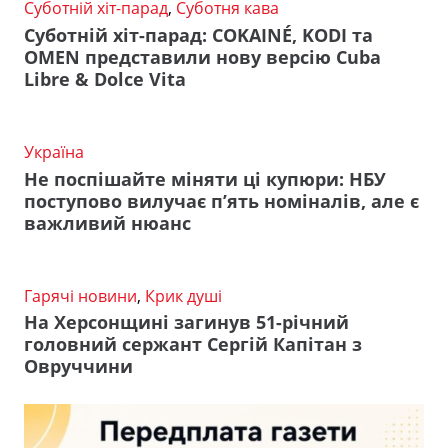
Суботній хіт-парад
,
Суботня кава
Суботній хіт-парад: COKAINÉ, KODI та
OMEN представили нову версію Cuba
Libre & Dolce Vita
Україна
Не поспішайте міняти ці купюри: НБУ
поступово вилучає п’ять номіналів, але є
важливий нюанс
Гарячі новини
,
Крик душі
На Херсонщині загинув 51-річний
головний сержант Сергій Капітан з
Овруччини