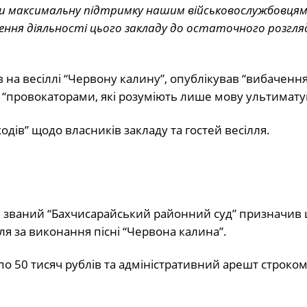
ти максимальну підтримку нашим військовослужбовцям
ення діяльності цього закладу до остаточного розгляд
 на весіллі “Червону калину”, опублікував “вибачення
я “провокаторами, які розуміють лише мову ультимату
дів” щодо власників закладу та гостей весілля.
к званий “Бахчисарайський районний суд” призначив
я за виконання пісні “Червона калина”.
о 50 тисяч рублів та адміністративний арешт строком 