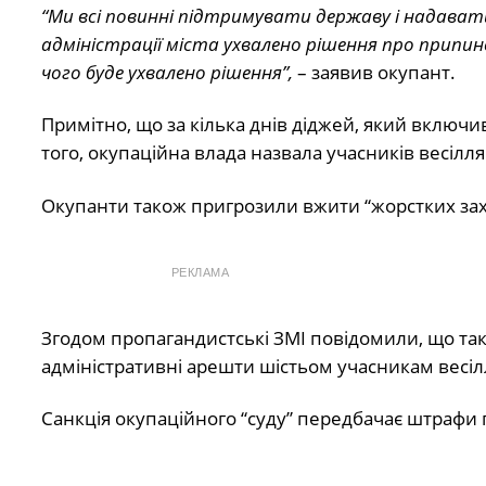
“Ми всі повинні підтримувати державу і надава
адміністрації міста ухвалено рішення про припин
чого буде ухвалено рішення”,
– заявив окупант.
Примітно, що за кілька днів діджей, який включив
того, окупаційна влада назвала учасників весілл
Окупанти також пригрозили вжити “жорстких захо
РЕКЛАМА
Згодом пропагандистські ЗМІ повідомили, що та
адміністративні арешти шістьом учасникам весілл
Санкція окупаційного “суду” передбачає штрафи п