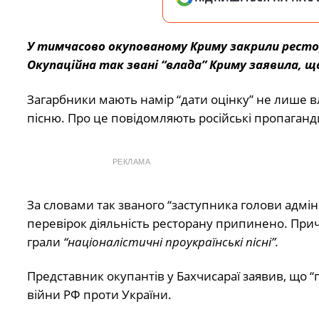
У тимчасово окупованому Криму закрили ресторан
Окупаційна так звані “влада” Криму заявила, щ
Загарбники мають намір “дати оцінку” не лише вл
пісню. Про це повідомляють російські пропаганди
РЕКЛАМА
За словами так званого “заступника голови адмін
перевірок діяльність ресторану припинено. Прич
грали
“націоналістичні проукраїнські пісні”.
Представник окупантів у Бахчисараї заявив, що “
війни РФ проти України.