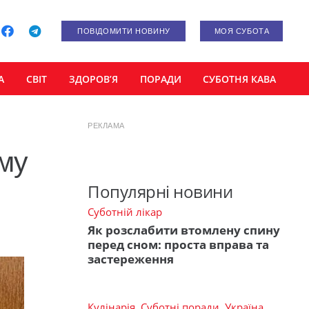
ПОВІДОМИТИ НОВИНУ
МОЯ СУБОТА
А
СВІТ
ЗДОРОВ’Я
ПОРАДИ
СУБОТНЯ КАВА
РЕКЛАМА
ому
Популярні новини
Суботній лікар
Як розслабити втомлену спину
перед сном: проста вправа та
застереження
Кулінарія
,
Суботні поради
,
Україна