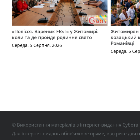
«Полісся. Вареник FEST» у Житомирі:
Житомирян 
коли та де пройде родинне свято
козацький к
Романівці
Середа, 5 Серпня, 2026
Середа, 5 Се
© Використання матеріалів з інтернет-видання Субота 
Для інтернет-видань обов’язкове пряме, відкрите для 