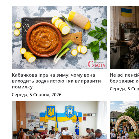
Кабачкова ікра на зиму: чому вона
Не всі пенс
виходить водянистою і як виправити
без заяви: 
помилку
Середа, 5 Се
Середа, 5 Серпня, 2026