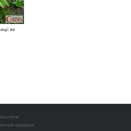
иці: як
ta.online
ретний матеріал.