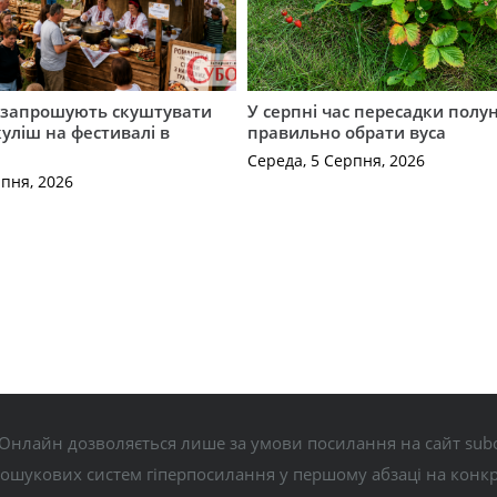
запрошують скуштувати
У серпні час пересадки полун
уліш на фестивалі в
правильно обрати вуса
Середа, 5 Серпня, 2026
рпня, 2026
Онлайн дозволяється лише за умови посилання на сайт subo
пошукових систем гіперпосилання у першому абзаці на конк