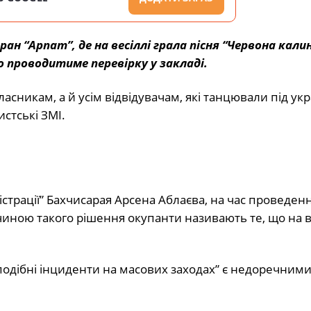
 “Арпат”, де на весіллі грала пісня “Червона калин
о проводитиме перевірку у закладі.
асникам, а й усім відвідувачам, які танцювали під укр
стські ЗМІ.
істрації” Бахчисарая Арсена Аблаєва, на час проведен
иною такого рішення окупанти називають те, що на в
подібні інциденти на масових заходах” є недоречними 