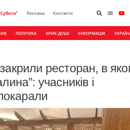
“Субота”
Реклама
Контакти
ЗИВ
ПОЛІТИКА
КРИК ДУШІ
ІНФОРМАЦІЯ
УКРАЇН
закрили ресторан, в як
лина”: учасників і
 покарали