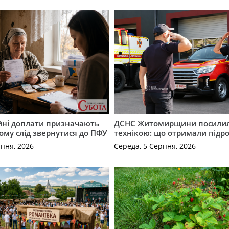
ійні доплати призначають
ДСНС Житомирщини посили
кому слід звернутися до ПФУ
технікою: що отримали підро
рпня, 2026
Середа, 5 Серпня, 2026