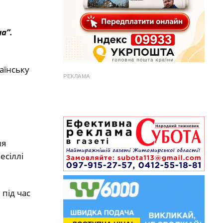
а”.
аїнську
РЕКЛАМА
ня
есіллі
під час