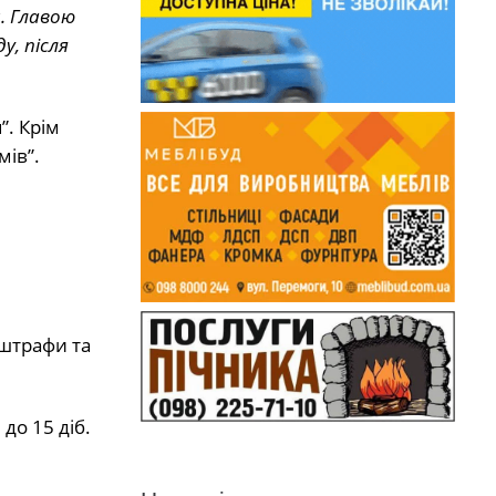
. Главою
у, після
”. Крім
мів”.
 штрафи та
до 15 діб.