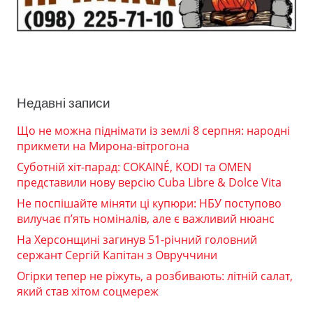
Недавні записи
Що не можна піднімати із землі 8 серпня: народні
прикмети на Мирона-вітрогона
Суботній хіт-парад: COKAINÉ, KODI та OMEN
представили нову версію Cuba Libre & Dolce Vita
Не поспішайте міняти ці купюри: НБУ поступово
вилучає п’ять номіналів, але є важливий нюанс
На Херсонщині загинув 51-річний головний
сержант Сергій Капітан з Овруччини
Огірки тепер не ріжуть, а розбивають: літній салат,
який став хітом соцмереж