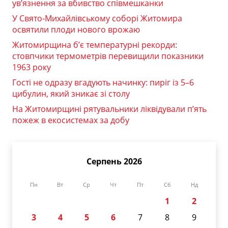
ув’язнення за вбивство співмешканки
У Свято-Михайлівському соборі Житомира
освятили плоди нового врожаю
Житомирщина б’є температурні рекорди:
стовпчики термометрів перевищили показники
1963 року
Гості не одразу вгадують начинку: пиріг із 5–6
цибулин, який зникає зі столу
На Житомирщині рятувальники ліквідували п’ять
пожеж в екосистемах за добу
Серпень 2026
Пн
Вт
Ср
Чт
Пт
Сб
Нд
1
2
3
4
5
6
7
8
9