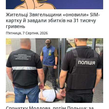
Жительці Звягельщини «оновили» SIM-
картку й завдали збитків на 31 тисячу
гривень
П’ятниця, 7 Серпня, 2026
Спочатку Молдова, потім Польща: за