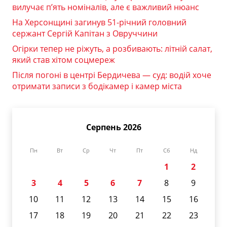
вилучає п’ять номіналів, але є важливий нюанс
На Херсонщині загинув 51-річний головний
сержант Сергій Капітан з Овруччини
Огірки тепер не ріжуть, а розбивають: літній салат,
який став хітом соцмереж
Після погоні в центрі Бердичева — суд: водій хоче
отримати записи з бодікамер і камер міста
Серпень 2026
Пн
Вт
Ср
Чт
Пт
Сб
Нд
1
2
3
4
5
6
7
8
9
10
11
12
13
14
15
16
17
18
19
20
21
22
23