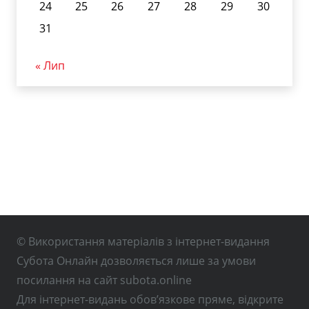
24
25
26
27
28
29
30
31
« Лип
© Використання матеріалів з інтернет-видання
Субота Онлайн дозволяється лише за умови
посилання на сайт subota.online
Для інтернет-видань обов’язкове пряме, відкрите