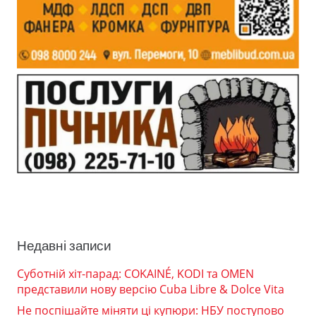
Недавні записи
Суботній хіт-парад: COKAINÉ, KODI та OMEN
представили нову версію Cuba Libre & Dolce Vita
Не поспішайте міняти ці купюри: НБУ поступово