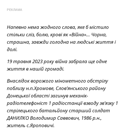
РЕКЛАМА
Напевно нема жодного слова, яке б містило
стільки сліз, болю, крові як «Війна»… Чорна,
страшна, завжди голодна на людські життя і
долі.
19 травня 2023 року війна забрала ще одне
життя в нашій громаді.
Внаслідок ворожого мінометного обстрілу
поблизу н.п.Хромове, Слов’янського району
Донецької області загинув механік-
радіотелефоніст 1 радіостанції взводу зв’язку 1
стрілецького батальйону старший солдат
ДАНИЛКО Володимир Саввович, 1986 р.н.,
житель с.Яроповичі.