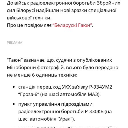
До військ радіоелектронної боротьби Збройних
сил Білорусі надійшли нові зразки спеціальної
військової техніки.
Про це повідомляє
“Беларускі Гаюн”
.
РЕКЛАМА
“Гаюн” зазначає, що, судячи з опублікованих
Міноборони фотографій, всього було передано
не менше 6 одиниць техніки:
станція перешкод УКХ зв’язку Р-934УМ2
“Гроза-6” (на шасі автомобіля МАЗ).
пункт управління підрозділами
радіоелектронної боротьби Р-330КБ (на
шасі автомобіля “Урал”).