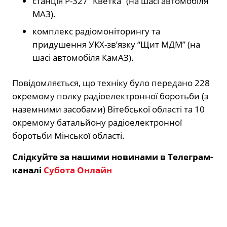
станція Р-327 “Кветка” (на шасі автомобіля
МАЗ).
комплекс радіомоніторингу та
придушення УКХ-зв’язку “Щит МДМ” (на
шасі автомобіля КамАЗ).
Повідомляється, що техніку було передано 228
окремому полку радіоелектронної боротьби (з
наземними засобами) Вітебської області та 10
окремому батальйону радіоелектронної
боротьби Мінської області.
Слідкуйте за нашими новинами в Телеграм-
каналі
Субота Онлайн