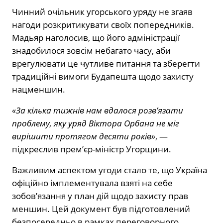
Чинний очільник угорського уряду не згаяв
нагоди розкритикувати своїх попередників.
Мадьяр наголосив, що його адміністрації
знадобилося зовсім небагато часу, аби
врегулювати це чутливе питання та зберегти
традиційні вимоги Будапешта щодо захисту
нацменшин.
«За кілька тижнів нам вдалося розв’язати
проблему, яку уряд Віктора Орбана не міг
вирішити протягом десяти років»
, —
підкреслив прем’єр-міністр Угорщини.
Важливим аспектом угоди стало те, що Україна
офіційно імплементувала взяті на себе
зобов’язання у план дій щодо захисту прав
меншин. Цей документ був підготовлений
безпосередньо в рамках переговорного