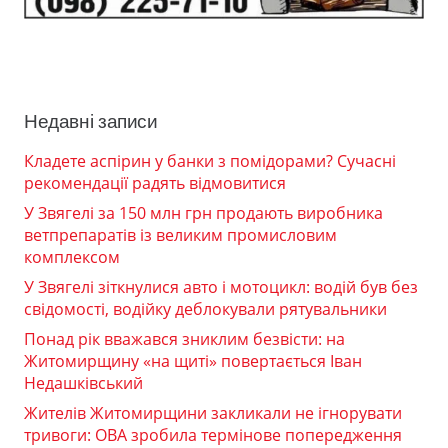
Недавні записи
Кладете аспірин у банки з помідорами? Сучасні
рекомендації радять відмовитися
У Звягелі за 150 млн грн продають виробника
ветпрепаратів із великим промисловим
комплексом
У Звягелі зіткнулися авто і мотоцикл: водій був без
свідомості, водійку деблокували рятувальники
Понад рік вважався зниклим безвісти: на
Житомирщину «на щиті» повертається Іван
Недашківський
Жителів Житомирщини закликали не ігнорувати
тривоги: ОВА зробила термінове попередження