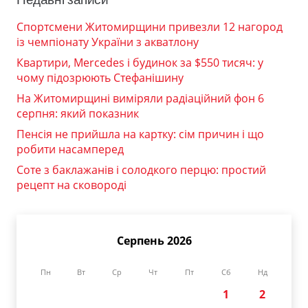
Спортсмени Житомирщини привезли 12 нагород
із чемпіонату України з акватлону
Квартири, Mercedes і будинок за $550 тисяч: у
чому підозрюють Стефанішину
На Житомирщині виміряли радіаційний фон 6
серпня: який показник
Пенсія не прийшла на картку: сім причин і що
робити насамперед
Соте з баклажанів і солодкого перцю: простий
рецепт на сковороді
Серпень 2026
Пн
Вт
Ср
Чт
Пт
Сб
Нд
1
2