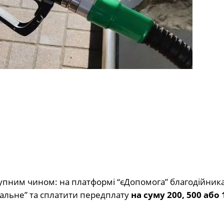
упним чином: на платформі “єДопомога” благодійник
Пальне” та сплатити передплату
на суму 200, 500 або 