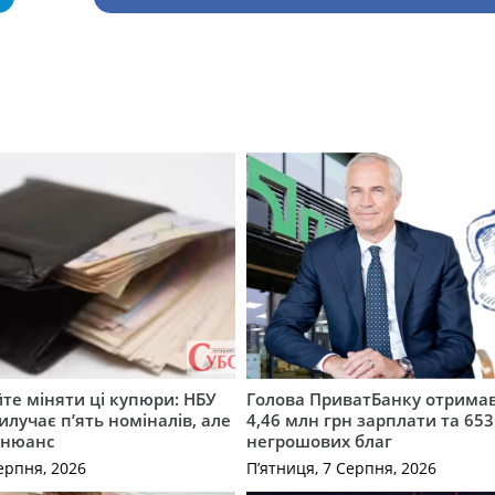
те міняти ці купюри: НБУ
Голова ПриватБанку отримав
илучає п’ять номіналів, але
4,46 млн грн зарплати та 653
 нюанс
негрошових благ
ерпня, 2026
П’ятниця, 7 Серпня, 2026