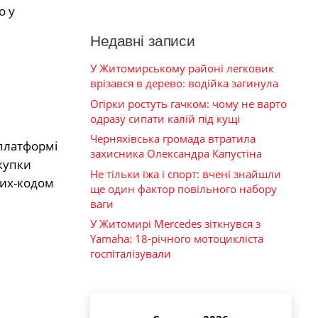
о у
Недавні записи
У Житомирському районі легковик
врізався в дерево: водійка загинула
Огірки ростуть гачком: чому не варто
одразу сипати калій під кущі
Черняхівська громада втратила
 платформі
захисника Олександра Капустіна
купки
Не тільки їжа і спорт: вчені знайшли
рих-кодом
ще один фактор повільного набору
ваги
У Житомирі Mercedes зіткнувся з
Yamaha: 18-річного мотоцикліста
госпіталізували