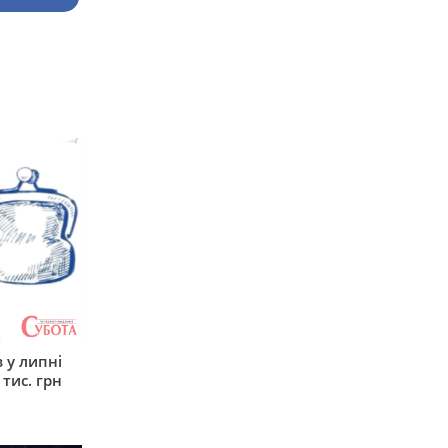
 у липні
 тис. грн