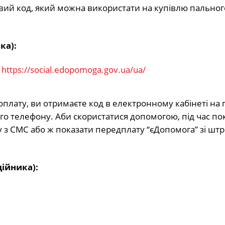
вий код, який можна використати на купівлю пальног
ка):
м
https://social.edopomoga.gov.ua/ua/
оплату, ви отримаєте код в електронному кабінеті на
го телефону. Аби скористатися допомогою, під час по
у з СМС або ж показати передплату “єДопомога” зі шт
дійника):