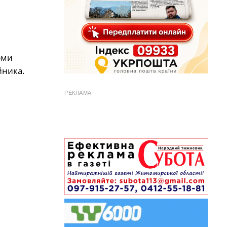
рми
йника.
РЕКЛАМА