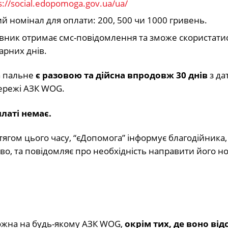
s://social.edopomoga.gov.ua/ua/
ний номінал для оплати: 200, 500 чи 1000 гривень.
явник отримає смс-повідомлення та зможе скористати
арних днів.
а пальне
є разовою та дійсна впродовж 30 днів
з да
ережі АЗК WOG.
латі немає.
гом цього часу, “єДопомога” інформує благодійника,
о, та повідомляє про необхідність направити його н
ожна на будь-якому АЗК WOG,
окрім тих, де воно від