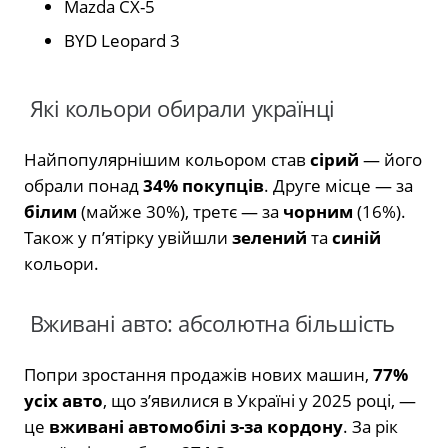
Mazda CX-5
BYD Leopard 3
Які кольори обирали українці
Найпопулярнішим кольором став
сірий
— його
обрали понад
34% покупців
. Друге місце — за
білим
(майже 30%), третє — за
чорним
(16%).
Також у п’ятірку увійшли
зелений
та
синій
кольори.
Вживані авто: абсолютна більшість
Попри зростання продажів нових машин,
77%
усіх авто
, що з’явилися в Україні у 2025 році, —
це
вживані автомобілі з-за кордону
. За рік