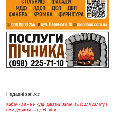
Недавні записи
Кабачки вже нікуди дівати? Запечіть їх для салату з
помідорами — це хіт літа