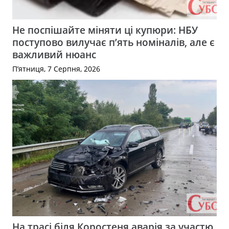
Не поспішайте міняти ці купюри: НБУ
поступово вилучає п’ять номіналів, але є
важливий нюанс
П’ятниця, 7 Серпня, 2026
На трасі біля Коростеня аварія за участю