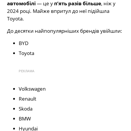
автомобілі
— це у
п’ять разів більше
, ніж у
2024 році. Майже впритул до неї підійшла
Toyota.
До десятки найпопулярніших брендів увійшли:
BYD
Toyota
РЕКЛАМА
Volkswagen
Renault
Skoda
BMW
Hyundai