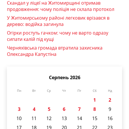
Скандал у ліцеї на Житомирщині отримав
продовження: чому поліція не склала протокол
У Житомирському районі легковик врізався в
дерево: водійка загинула
Огірки ростуть гачком: чому не варто одразу
сипати калій під кущі
Черняхівська громада втратила захисника
Олександра Капустіна
Серпень 2026
Пн
Вт
Ср
Чт
Пт
Сб
Нд
1
2
3
4
5
6
7
8
9
10
11
12
13
14
15
16
17
18
19
20
21
22
23