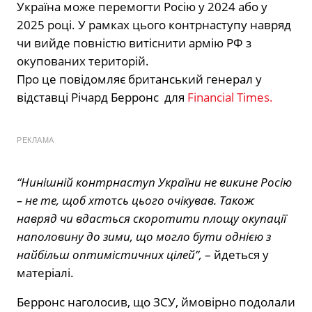
Україна може перемогти Росію у 2024 або у
2025 році. У рамках цього контрнаступу навряд
чи вийде повністю витіснити армію РФ з
окупованих територій.
Про це повідомляє британський генерал у
відставці Річард Берронс для
Financial Times.
РЕКЛАМА
“Нинішній контрнаступ України не викине Росію
– не те, щоб хто
т
сь цього очікував. Також
навряд чи вдасться скоротити площу окупації
наполовину до зими, що могло бути однією з
найбільш оптимістичних цілей”,
– йдеться у
матеріалі.
Берронс наголосив, що ЗСУ, ймовірно подолали