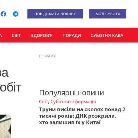
ПОВІДОМИТИ НОВИНУ
МОЯ СУБОТА
А
СВІТ
ЗДОРОВ’Я
ПОРАДИ
СУБОТНЯ КАВА
РЕКЛАМА
ва
обіт
Популярні новини
Світ
,
Суботня інформація
Труни висіли на скелях понад 2
тисячі років: ДНК розкрила,
хто залишив їх у Китаї