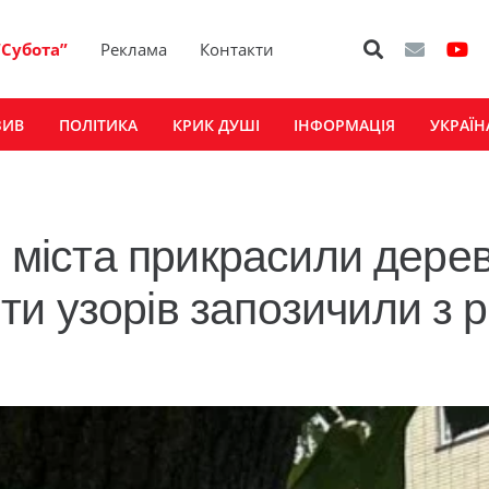
“Субота”
Реклама
Контакти
ЗИВ
ПОЛІТИКА
КРИК ДУШІ
ІНФОРМАЦІЯ
УКРАЇН
я міста прикрасили дере
и узорів запозичили з р