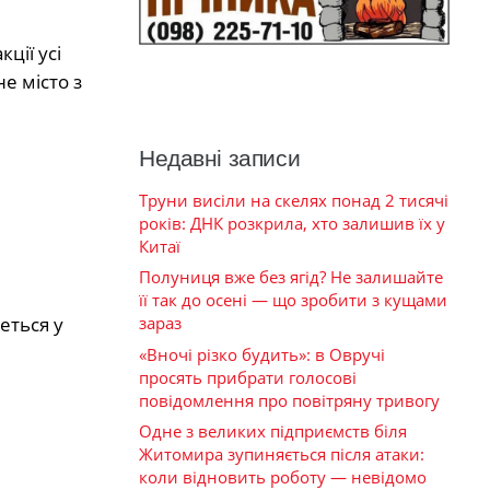
ції усі
е місто з
Недавні записи
Труни висіли на скелях понад 2 тисячі
років: ДНК розкрила, хто залишив їх у
Китаї
Полуниця вже без ягід? Не залишайте
її так до осені — що зробити з кущами
еться у
зараз
«Вночі різко будить»: в Овручі
просять прибрати голосові
повідомлення про повітряну тривогу
Одне з великих підприємств біля
Житомира зупиняється після атаки:
коли відновить роботу — невідомо