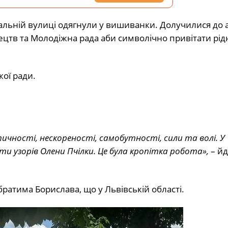
альній вулиці одягнули у вишиванки. Долучилися до ак
тецтв та Молодіжна рада аби символічно привітати рідн
ої ради.
тичності, нескореності, самобутності, сили та волі. У
и узорів Олени Пчілки. Це була кропітка робота»,
– йд
ратима Борислава, що у Львівській області.