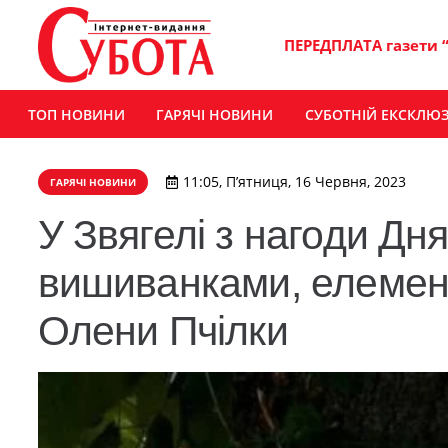
ПЕРЕДПЛАТА газети 
ТОП НОВИНИ
ГАРЯЧІ НОВИНИ
СУБОТНІЙ ЕКСКЛЮ
11:05, П’ятниця, 16 Червня, 2023
ГАРЯЧІ НОВИНИ
У Звягелі з нагоди Дн
вишиванками, елемент
Олени Пчілки