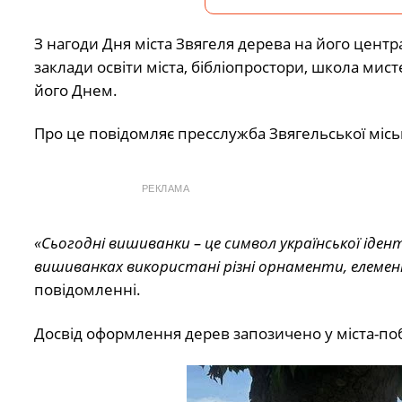
З нагоди Дня міста Звягеля дерева на його центр
заклади освіти міста, бібліопростори, школа мис
його Днем.
Про це повідомляє пресслужба Звягельської міськ
РЕКЛАМА
«Сьогодні вишиванки – це символ української іден
вишиванках використані різні орнаменти, елемент
повідомленні.
Досвід оформлення дерев запозичено у міста-поб