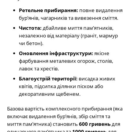
Ретельне прибирання:
повне видалення
бур’янів, чагарників та вивезення сміття.
Чистота:
дбайливе миття пам’ятників,
незалежно від матеріалу (граніт, мармур
чи бетон).
Оновлення інфраструктури:
якісне
фарбування металевих огорож, столів,
лавок та хрестів.
Благоустрій території:
висадка живих
квітів, підсипка ділянки піском або
декоративним щебенем.
Базова вартість комплексного прибирання (яка
включає видалення бур’янів, збір сміття та
миття пам’ятника) становить
600 гривень
для
одинарного пам’ятника та
1000 гривень
для