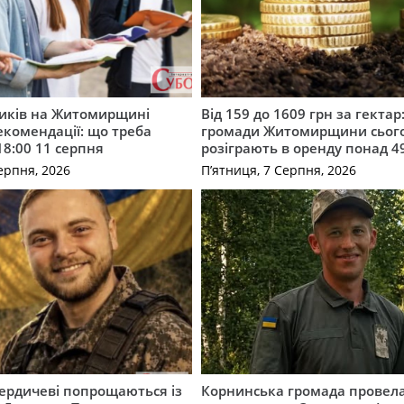
ників на Житомирщині
Від 159 до 1609 грн за гектар:
комендації: що треба
громади Житомирщини сьог
18:00 11 серпня
розіграють в оренду понад 4
ерпня, 2026
П’ятниця, 7 Серпня, 2026
Бердичеві попрощаються із
Корнинська громада провела