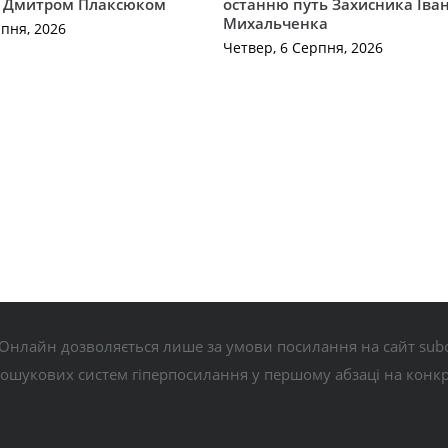
 Дмитром Плаксюком
останню путь Захисника Іва
Михальченка
рпня, 2026
Четвер, 6 Серпня, 2026
Онлайн дозволяється лише за умови посилання на сайт subo
пошукових систем гіперпосилання у першому абзаці на конк