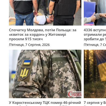
Спочатку Молдова, потім Польща: за
4336 вступ
«квиток за кордон» у Житомирі
отримали ре
просили $15 тисяч
зробити до 
П’ятниця, 7 Серпня, 2026
П’ятниця, 7 С
У Коростенському ТЦК помер 46-річний
7 серпня у 