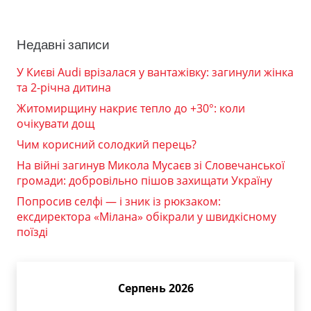
Недавні записи
У Києві Audi врізалася у вантажівку: загинули жінка
та 2-річна дитина
Житомирщину накриє тепло до +30°: коли
очікувати дощ
Чим корисний солодкий перець?
На війні загинув Микола Мусаєв зі Словечанської
громади: добровільно пішов захищати Україну
Попросив селфі — і зник із рюкзаком:
ексдиректора «Мілана» обікрали у швидкісному
поїзді
Серпень 2026