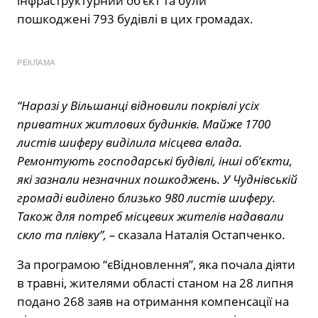
інфраструктурний об’єкт та були
пошкоджені 793 будівлі в цих громадах.
РЕКЛАМА
“Наразі у Вільшанці відновили покрівлі усіх
приватних житлових будинків. Майже 1700
листів шиферу виділила місцева влада.
Ремонтують господарські будівлі, інші об’єкти,
які зазнали незначних пошкоджень. У Чуднівській
громаді виділено близько 980 листів шиферу.
Також для потреб місцевих жителів надавали
скло та плівку”, –
сказала Наталія Остапченко.
За програмою “єВідновлення”, яка почала діяти
в травні, жителями області станом на 28 липня
подано 268 заяв на отримання компенсації на