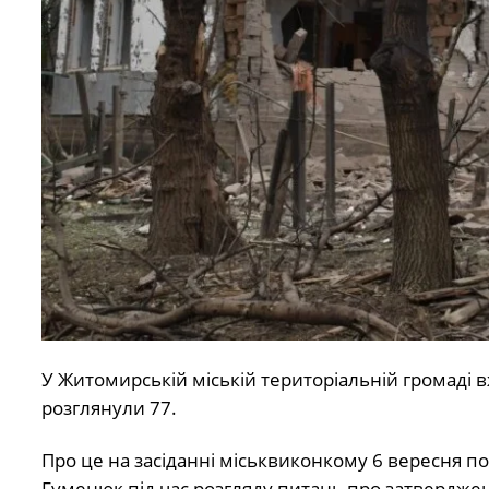
У Житомирській міській територіальній громаді 
розглянули 77.
Про це на засіданні міськвиконкому 6 вересня 
Гуменюк під час розгляду питань про затверджен