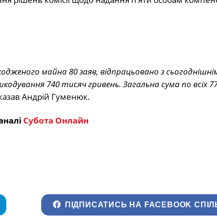
кодженого майна 80 заяв, відпрацьовано з сьогоднішнім
шкодування 740 тисяч гривень. Загальна сума по всіх 7
казав Андрій Гуменюк.
аналі
Субота Онлайн
ПІДПИСАТИСЬ НА FACEBOOK СПІЛ