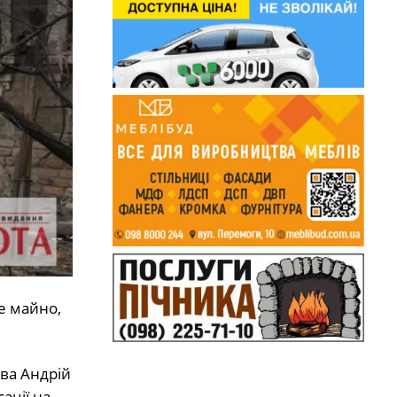
е майно,
ва Андрій
ації на