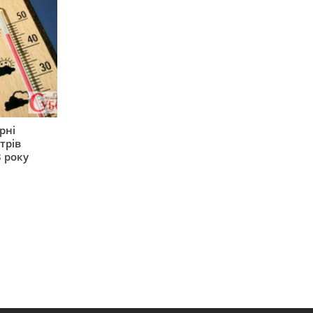
рні
трів
 року