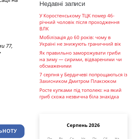
Недавні записи
У Коростенському ТЦК помер 46-
річний чоловік після проходження
ВЛК
Мобілізація до 60 років: чому в
Україні не знижують граничний вік
и 77,
Як правильно заморожувати гриби
7
на зиму — сирими, відвареними чи
обсмаженими
7 серпня у Бердичеві попрощаються із
Захисником Дмитром Плаксюком
Росте купками під тополею: на який
гриб схожа незвична біла знахідка
Серпень 2026
ЬНОТУ
Пн
Вт
Ср
Чт
Пт
Сб
Нд