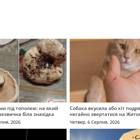
ми під тополею: на який
Собака вкусила або кіт подр
незвична біла знахідка
негайно звертатися на Жит
рпня, 2026
Четвер, 6 Серпня, 2026