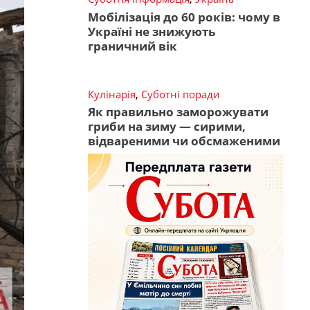
Мобілізація до 60 років: чому в
Україні не знижують
граничний вік
Кулінарія
,
Суботні поради
Як правильно заморожувати
гриби на зиму — сирими,
відвареними чи обсмаженими