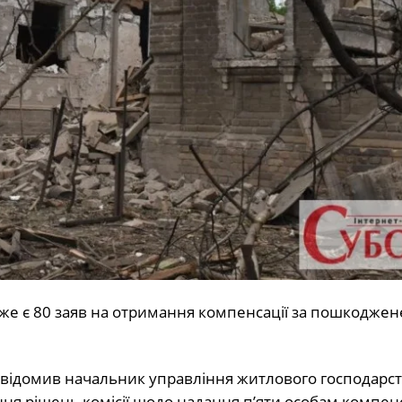
вже є 80 заяв на отримання компенсації за пошкоджен
повідомив начальник управління житлового господарст
ня рішень комісії щодо надання п’яти особам компенс