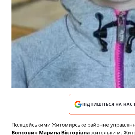
ПІДПИШІТЬСЯ НА НАС 
Поліцейськими Житомирське районне управління 
Вонсович Марина Вікторівна
жительки м. Жит