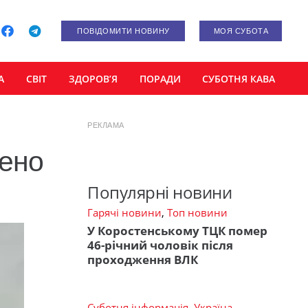
ПОВІДОМИТИ НОВИНУ
МОЯ СУБОТА
А
СВІТ
ЗДОРОВ’Я
ПОРАДИ
СУБОТНЯ КАВА
РЕКЛАМА
шено
Популярні новини
Гарячі новини
,
Топ новини
У Коростенському ТЦК помер
46-річний чоловік після
проходження ВЛК
Суботня інформація
,
Україна