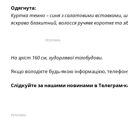
Одягнута:
Куртка темно – синя з салатовими вставками, ша
яскраво блакитний, волосся ручяве коротке та зіб
РЕКЛАМА
На зріст 160 см, худорлявої тілобудови.
Якщо володієте будь-якою інформацією, телефо
Слідкуйте за нашими новинами в Телеграм-к
РЕКЛАМА