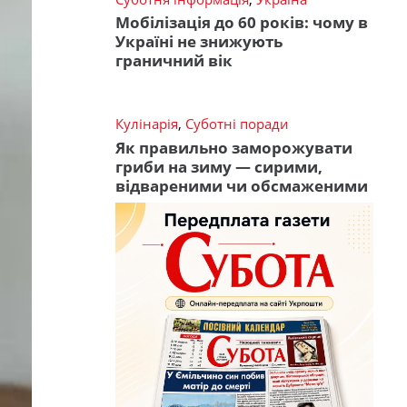
Мобілізація до 60 років: чому в
Україні не знижують
граничний вік
Кулінарія
,
Суботні поради
Як правильно заморожувати
гриби на зиму — сирими,
відвареними чи обсмаженими