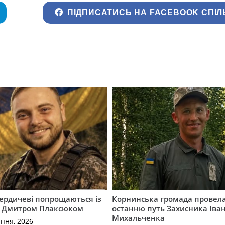
ПІДПИСАТИСЬ НА FACEBOOK СПІЛ
Бердичеві попрощаються із
Корнинська громада провела
 Дмитром Плаксюком
останню путь Захисника Іва
Михальченка
рпня, 2026