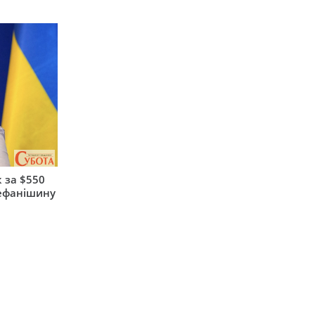
 за $550
тефанішину