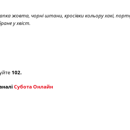
пка жовта, чорні штани, кросівки кольору хакі, порт
ране у хвіст.
нуйте
102.
аналі
Субота Онлайн