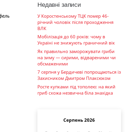
Недавні записи
фель
У Коростенському ТЦК помер 46-
річний чоловік після проходження
ВЛК
Мобілізація до 60 років: чому в
Україні не знижують граничний вік
Як правильно заморожувати гриби
на зиму — сирими, відвареними чи
обсмаженими
7 серпня у Бердичеві попрощаються із
Захисником Дмитром Плаксюком
Росте купками під тополею: на який
гриб схожа незвична біла знахідка
Серпень 2026