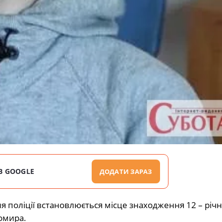
В GOOGLE
ДОДАТИ ЗАРАЗ
поліції встановлюється місце знаходження 12 – річн
омира.