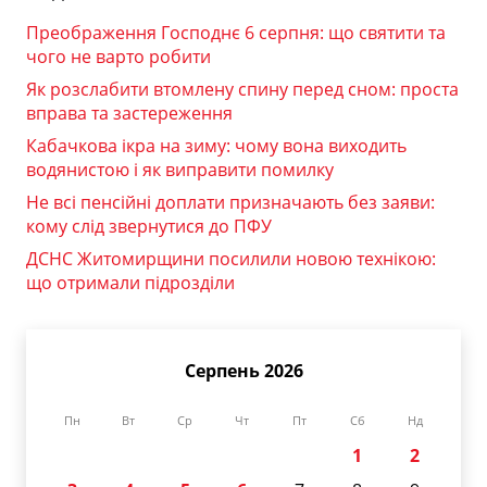
Преображення Господнє 6 серпня: що святити та
чого не варто робити
Як розслабити втомлену спину перед сном: проста
вправа та застереження
Кабачкова ікра на зиму: чому вона виходить
водянистою і як виправити помилку
Не всі пенсійні доплати призначають без заяви:
кому слід звернутися до ПФУ
ДСНС Житомирщини посилили новою технікою:
що отримали підрозділи
Серпень 2026
Пн
Вт
Ср
Чт
Пт
Сб
Нд
1
2