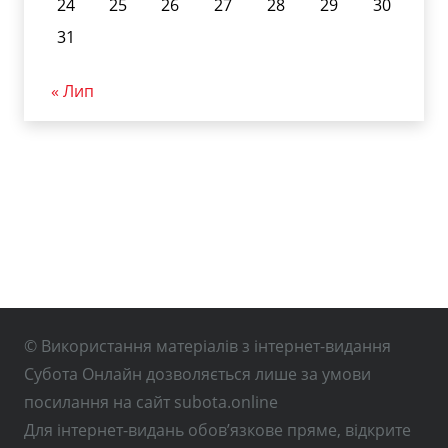
24
25
26
27
28
29
30
31
« Лип
© Використання матеріалів з інтернет-видання
Субота Онлайн дозволяється лише за умови
посилання на сайт subota.online
Для інтернет-видань обов’язкове пряме, відкрите