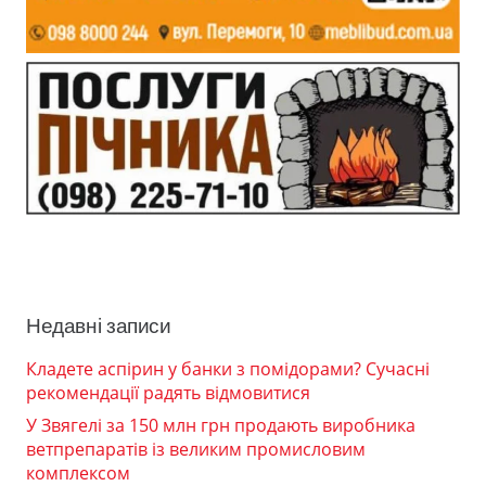
Недавні записи
Кладете аспірин у банки з помідорами? Сучасні
рекомендації радять відмовитися
У Звягелі за 150 млн грн продають виробника
ветпрепаратів із великим промисловим
комплексом