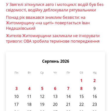
У Звягелі зіткнулися авто і мотоцикл: водій був без
свідомості, водійку деблокували рятувальники
Понад рік вважався зниклим безвісти: на
Житомирщину «на щиті» повертається Іван
Недашківський
Жителів Житомирщини закликали не ігнорувати
тривоги: ОВА зробила термінове попередження
Серпень 2026
Пн
Вт
Ср
Чт
Пт
Сб
Нд
1
2
3
4
5
6
7
8
9
10
11
12
13
14
15
16
17
18
19
20
21
22
23