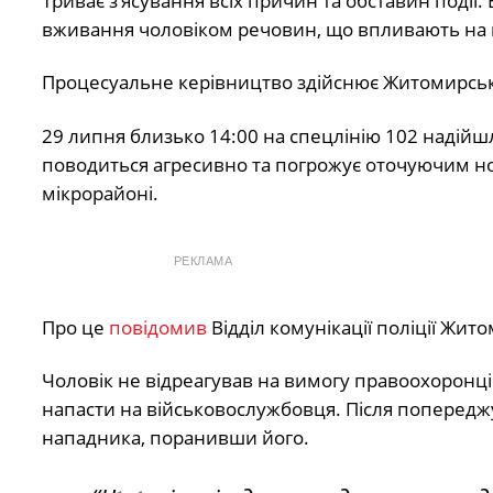
Триває з’ясування всіх причин та обставин події.
вживання чоловіком речовин, що впливають на 
Процесуальне керівництво здійснює Житомирська
29 липня близько 14:00 на спецлінію 102 надійш
поводиться агресивно та погрожує оточуючим нож
мікрорайоні.
РЕКЛАМА
Про це
повідомив
Відділ комунікації поліції Жито
Чоловік не відреагував на вимогу правоохоронц
напасти на військовослужбовця. Після попередж
нападника, поранивши його.