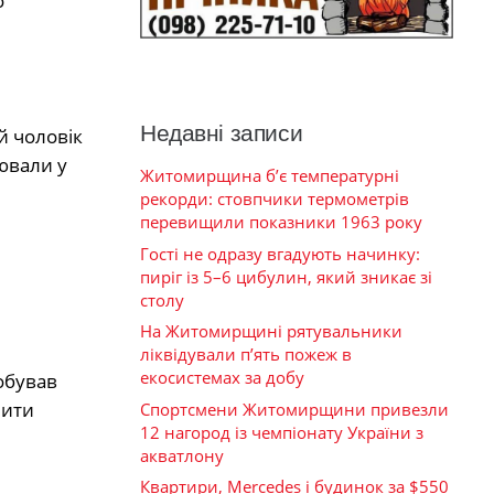
о
Недавні записи
й чоловік
ювали у
Житомирщина б’є температурні
рекорди: стовпчики термометрів
перевищили показники 1963 року
Гості не одразу вгадують начинку:
пиріг із 5–6 цибулин, який зникає зі
столу
На Житомирщині рятувальники
ліквідували п’ять пожеж в
екосистемах за добу
обував
нити
Спортсмени Житомирщини привезли
12 нагород із чемпіонату України з
акватлону
Квартири, Mercedes і будинок за $550