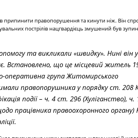
ів припинити правопорушення та кинути ніж. Він спр
увальних пострілів нацгвардієць змушений був зупи
опомогу та викликали «швидку». Нині він у
є. Встановлено, що це місцевий житель 1
ідчо-оперативна група Житомирського
тримали правопорушника у порядку ст. 208 
ація події – ч. 4 ст. 296 (Хуліганство), ч. 
щодо працівника правоохоронного органу) 
ліції.