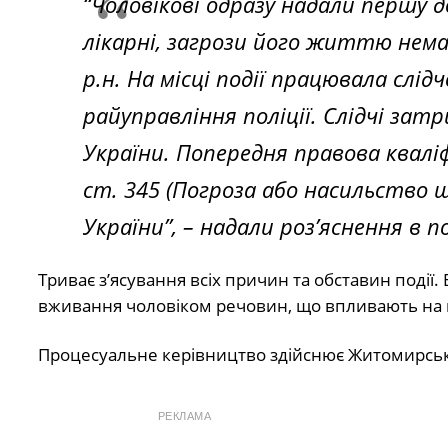
“Чоловікові одразу надали першу д
лікарні, загрози його життю нема
р.н. На місці події працювала сл
райуправління поліції. Слідчі за
України. Попередня правова кваліфік
ст. 345 (Погроза або насильство 
України”,
– надали роз’яснення в по
Триває з’ясування всіх причин та обставин події.
вживання чоловіком речовин, що впливають на 
Процесуальне керівництво здійснює Житомирська
РЕКЛАМА