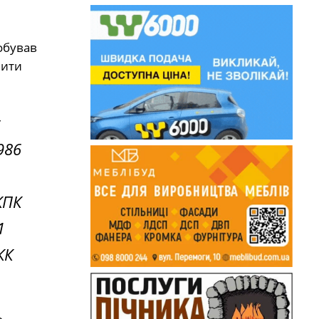
обував
нити
986
КПК
1
КК