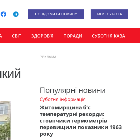
ПОВІДОМИТИ НОВИНУ
МОЯ СУБОТА
А
СВІТ
ЗДОРОВ’Я
ПОРАДИ
СУБОТНЯ КАВА
РЕКЛАМА
який
Популярні новини
Суботня інформація
Житомирщина б’є
температурні рекорди:
стовпчики термометрів
перевищили показники 1963
року