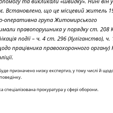
опомогу та викликали «швидку». Нині він у
є. Встановлено, що це місцевий житель 1
ідчо-оперативна група Житомирського
тримали правопорушника у порядку ст. 208 
ація події – ч. 4 ст. 296 (Хуліганство), ч. 
щодо працівника правоохоронного органу) 
ліції.
 Буде призначено низку експертиз, у тому числі й щод
поведінку.
 спеціалізована прокуратура у сфері оборони.