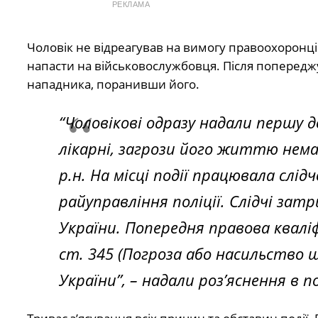
РЕКЛАМА
Чоловік не відреагував на вимогу правоохоронц
напасти на військовослужбовця. Після попередж
нападника, поранивши його.
“Чоловікові одразу надали першу д
лікарні, загрози його життю нема
р.н. На місці події працювала сл
райуправління поліції. Слідчі за
України. Попередня правова кваліфік
ст. 345 (Погроза або насильство 
України”
, – надали роз’яснення в по