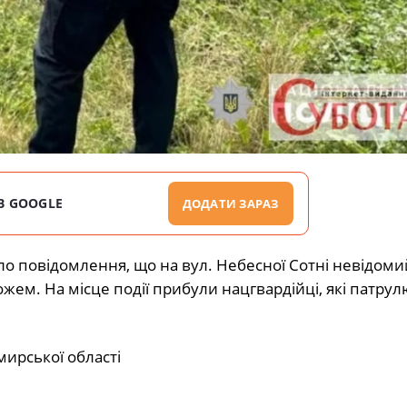
В GOOGLE
ДОДАТИ ЗАРАЗ
ло повідомлення, що на вул. Небесної Сотні невідоми
ем. На місце події прибули нацгвардійці, які патрул
мирської області