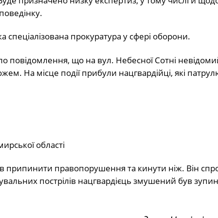
 Буде призначено низку експертиз, у тому числі й щод
поведінку.
 спеціалізована прокуратура у сфері оборони.
ло повідомлення, що на вул. Небесної Сотні невідоми
ем. На місце події прибули нацгвардійці, які патрул
мирської області
ів припинити правопорушення та кинути ніж. Він спр
увальних пострілів нацгвардієць змушений був зупи