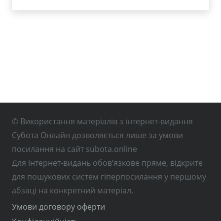
© Використання матеріалів з інтернет-видання
Субота Онлайн дозволяється лише за умови
посилання на сайт subota.online
Для інтернет-видань обов’язкове пряме, відкрите
для пошукових систем гіперпосилання у першому
абзаці на конкретний матеріал.
Умови договору оферти