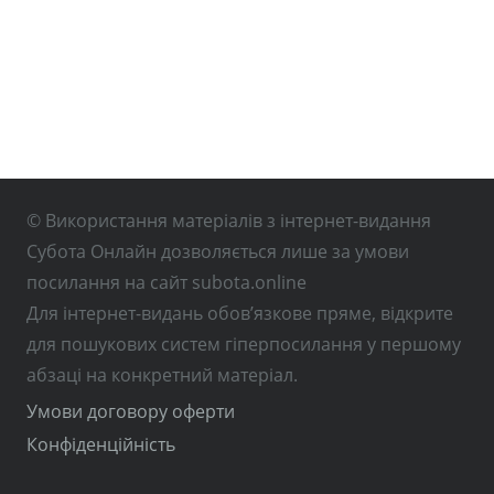
© Використання матеріалів з інтернет-видання
Субота Онлайн дозволяється лише за умови
посилання на сайт subota.online
Для інтернет-видань обов’язкове пряме, відкрите
для пошукових систем гіперпосилання у першому
абзаці на конкретний матеріал.
Умови договору оферти
Конфіденційність