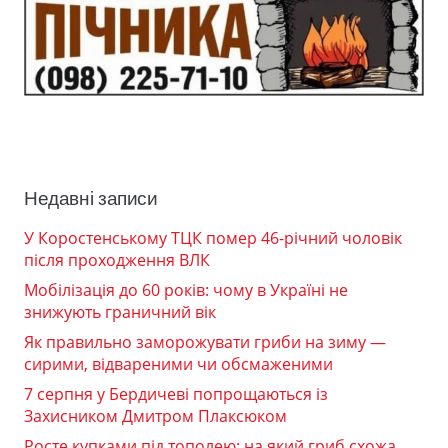
Недавні записи
У Коростенському ТЦК помер 46-річний чоловік
після проходження ВЛК
Мобілізація до 60 років: чому в Україні не
знижують граничний вік
Як правильно заморожувати гриби на зиму —
сирими, відвареними чи обсмаженими
7 серпня у Бердичеві попрощаються із
Захисником Дмитром Плаксюком
Росте купками під тополею: на який гриб схожа