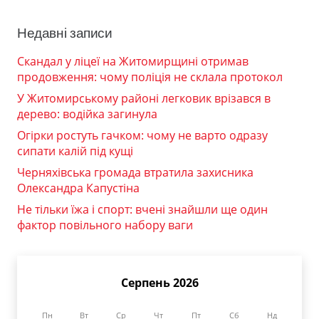
Недавні записи
Скандал у ліцеї на Житомирщині отримав
продовження: чому поліція не склала протокол
У Житомирському районі легковик врізався в
дерево: водійка загинула
Огірки ростуть гачком: чому не варто одразу
сипати калій під кущі
Черняхівська громада втратила захисника
Олександра Капустіна
Не тільки їжа і спорт: вчені знайшли ще один
фактор повільного набору ваги
Серпень 2026
Пн
Вт
Ср
Чт
Пт
Сб
Нд