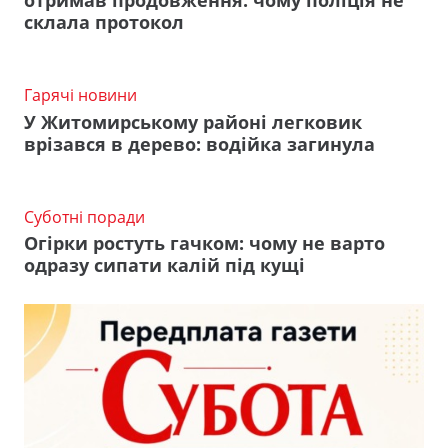
отримав продовження: чому поліція не
склала протокол
Гарячі новини
У Житомирському районі легковик
врізався в дерево: водійка загинула
Суботні поради
Огірки ростуть гачком: чому не варто
одразу сипати калій під кущі