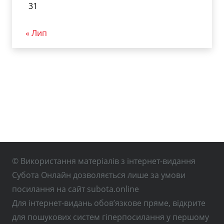
31
« Лип
© Використання матеріалів з інтернет-видання
Субота Онлайн дозволяється лише за умови
посилання на сайт subota.online
Для інтернет-видань обов’язкове пряме, відкрите
для пошукових систем гіперпосилання у першому