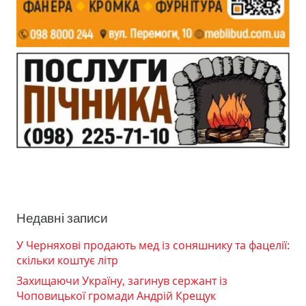
Недавні записи
У Черняхові продають мед із соняшнику та фацелії:
скільки коштує літр
Захищаючи Україну, загинув сержант із
Чоповицької громади Андрій Крещук