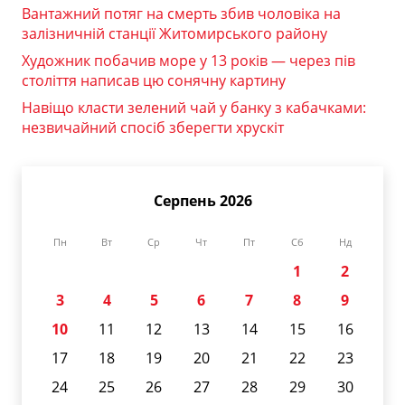
Вантажний потяг на смерть збив чоловіка на
залізничній станції Житомирського району
Художник побачив море у 13 років — через пів
століття написав цю сонячну картину
Навіщо класти зелений чай у банку з кабачками:
незвичайний спосіб зберегти хрускіт
Серпень 2026
Пн
Вт
Ср
Чт
Пт
Сб
Нд
1
2
3
4
5
6
7
8
9
10
11
12
13
14
15
16
17
18
19
20
21
22
23
24
25
26
27
28
29
30